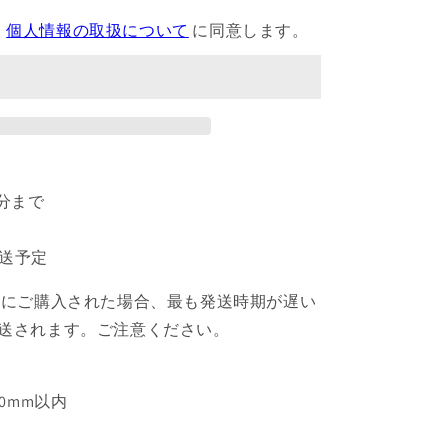
ュ
ア
、
個人情報の取扱について
に同意します。
5GoGo!
ク
リ
ア
ス
テ
ッ
9分まで
カ
ー
発送予定
セ
ッ
緒にご購入された場合、最も発送時期が遅い
ト
送されます。ご注意ください。
【予
約
商
60mm以内
品】
の