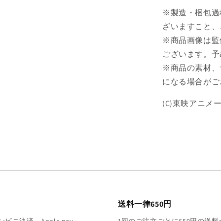
数
※製造・梱包過
量
ざいますこと、
を
※商品画像は監
減
ら
ございます。予
す
※商品の素材、
になる場合がご
(C)東映アニメ
送料一律650円