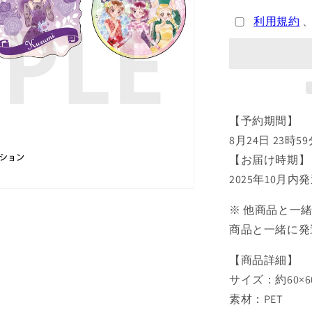
ュ
ア
利用規約
5GoGo!
ク
リ
ア
ス
テ
【予約期間】
ッ
8月24日 23時5
カ
【お届け時期】
ー
2025年10月内
セ
ッ
※ 他商品と一
ト
商品と一緒に発
【予
約
【商品詳細】
商
サイズ：約60×
品】
素材：PET
の