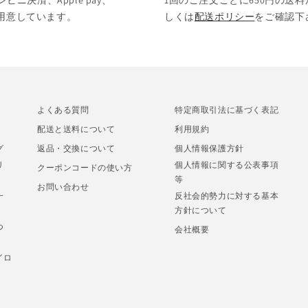
決済、Apple pay、
1回のご注文ごとに650円の送料
をご用意しています。
しくは
配送ポリシー
をご確認下
よくある質問
特定商取引法に基づく表記
配送と送料について
利用規約
グ
返品・交換について
個人情報保護方針
リ
個人情報に関する公表事項
クーポンコードの使い方
等
お問い合わせ
一
反社会的勢力に対する基本
方針について
つ
会社概要
イロ