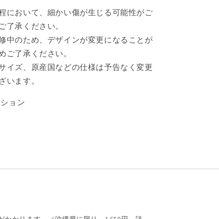
数
程において、細かい傷が生じる可能性がご
量
ご了承ください。
を
修中のため、デザインが変更になることが
増
や
めご了承ください。
す
サイズ、原産国などの仕様は予告なく変更
ざいます。
ーション