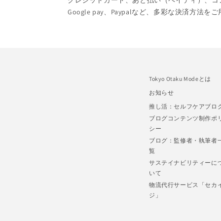
クレジットカード、あと払い（ペイディ）、コンビニ
Google pay、Paypalなど、多彩な決済方法
Tokyo Otaku Modeとは
お知らせ
推し活：セルフケアブロ
ブログコンテンツ制作ポ
シー
ブログ：監修者・執筆者
覧
サステイナビリティーに
いて
物流代行サービス「セカ
ジ」