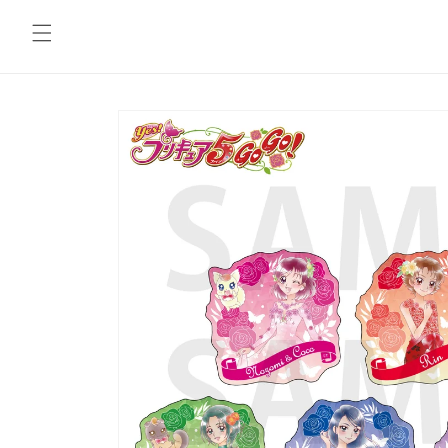
コンテ
ンツに
進む
商品情
報にス
キップ