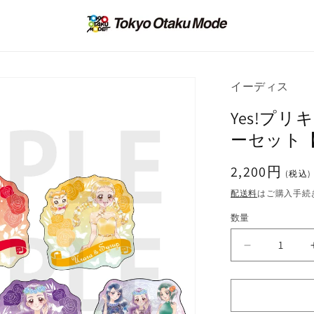
イーディス
Yes!プリ
ーセット
通
2,200円
(税込)
常
配送料
はご購入手続
価
数量
格
Yes!
プ
リ
キ