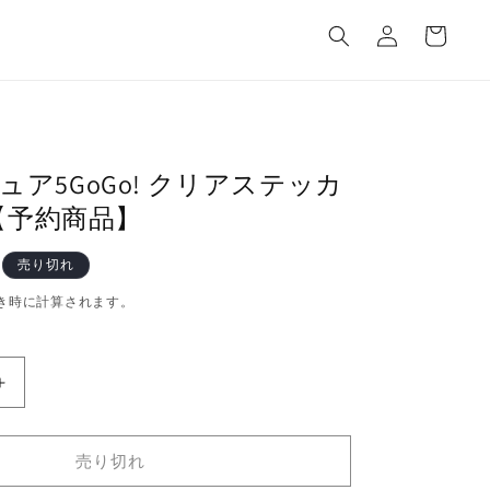
カ
グ
ー
イ
ト
ン
キュア5GoGo! クリアステッカ
【予約商品】
売り切れ
き時に計算されます。
Yes!
プ
リ
売り切れ
キ