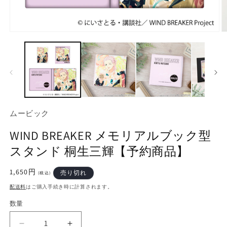
モ
ー
ダ
ル
で
メ
デ
ィ
ア
ムービック
(1)
(2
を
WIND BREAKER メモリアルブック型
開
く
スタンド 桐生三輝【予約商品】
通
1,650円
売り切れ
(税込)
常
配送料
はご購入手続き時に計算されます。
価
格
数量