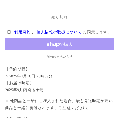
WIND
WIND
BREAKER
BREAKER
メ
メ
売り切れ
モ
モ
リ
リ
ア
ア
利用規約
、
個人情報の取扱について
に同意します。
ル
ル
ブ
ブ
ッ
ッ
ク
ク
別のお支払い方法
型
型
ス
ス
【予約期間】
タ
タ
〜2025年7月10日 23時59分
ン
ン
【お届け時期】
ド
ド
2025年9月内発送予定
桐
桐
生
生
※ 他商品と一緒にご購入された場合、最も発送時期が遅い
三
三
商品と一緒に発送されます。ご注意ください。
輝
輝