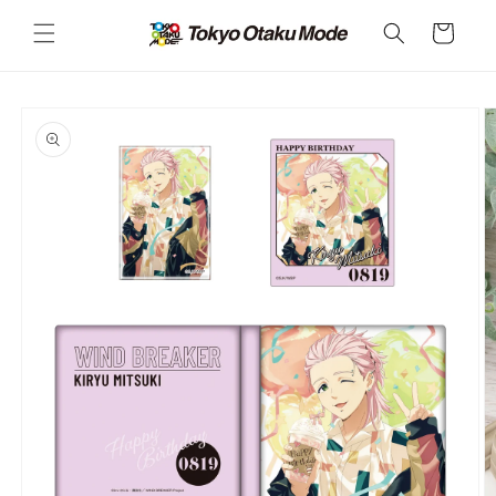
カ
コンテ
ンツに
ー
進む
ト
商品情
報にス
キップ