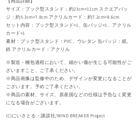
【商品詳細】
【予
【予
サイズ：ブック型スタンド：約23cm×11cm スクエアバッ
約
約
商
商
ジ：約5.3cm×7.8cm アクリルカード：約7.2cm×8.6cm
品】
品】
セット内容：ブック型スタンド×1、缶バッジ×1、アクリル
の
の
カード×1
数
数
素材：ブック型スタンド：PVC、ウレタン 缶バッジ：紙、
量
量
鉄 アクリルカード：アクリル
を
を
減
増
※製造・梱包過程において、細かい傷が生じる可能性がご
ら
や
ざいますこと、ご了承ください。
す
す
※商品画像は監修中のため、デザインが変更になることが
ございます。予めご了承ください。
※商品の素材、サイズ、原産国などの仕様は予告なく変更
になる場合がございます。
(C)にいさとる・講談社/WIND BREAKER Project