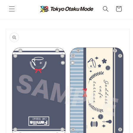
カ
コンテ
ンツに
ー
進む
ト
商品情
報にス
キップ