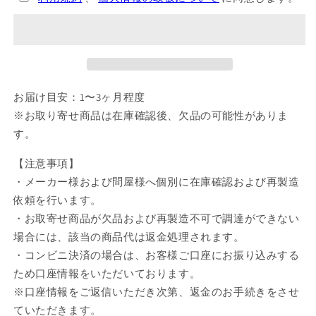
テ
テ
ラ
ラ
ス
ス
2way
2way
マ
マ
お届け目安：1〜3ヶ月程度
ス
ス
ク
ク
※お取り寄せ商品は在庫確認後、欠品の可能性がありま
ケ
ケ
す。
ー
ー
【注意事項】
ス
ス
01
01
・メーカー様および問屋様へ個別に在庫確認および再製造
幕
幕
依頼を行います。
澤
澤
・お取寄せ商品が欠品および再製造不可で調達ができない
桜
桜
場合には、該当の商品代は返金処理されます。
花
花
・コンビニ決済の場合は、お客様ご口座にお振り込みする
【お
【お
ため口座情報をいただいております。
取
取
※口座情報をご返信いただき次第、返金のお手続きをさせ
り
り
ていただきます。
寄
寄