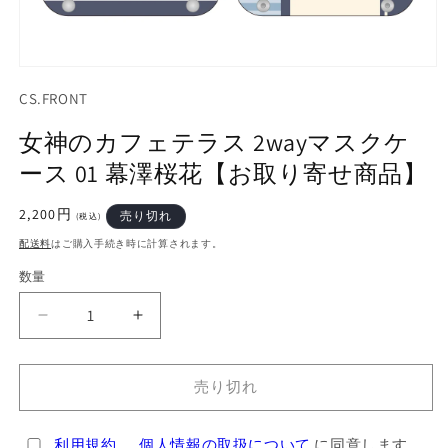
モ
ー
CS.FRONT
ダ
ル
女神のカフェテラス 2wayマスクケ
で
メ
ース 01 幕澤桜花【お取り寄せ商品】
デ
ィ
通
2,200円
売り切れ
ア
(税込)
常
(1)
配送料
はご購入手続き時に計算されます。
を
価
開
格
数量
く
女
女
神
神
の
の
売り切れ
カ
カ
フ
フ
利用規約
、
個人情報の取扱について
に同意します。
ェ
ェ