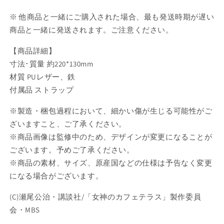
せ
せ
※ 他商品と一緒にご購入された場合、最も発送時期が遅い
商
商
商品と一緒に発送されます。ご注意ください。
品】
品】
の
の
【商品詳細】
数
数
寸法･質量 約220*130mm
量
量
材質 PUレザー、鉄
を
を
付属品 ストラップ
減
増
ら
や
※製造・梱包過程において、細かい傷が生じる可能性がご
す
す
ざいますこと、ご了承ください。
※商品画像は監修中のため、デザインが変更になることが
ございます。予めご了承ください。
※商品の素材、サイズ、原産国などの仕様は予告なく変更
になる場合がございます。
(C)瀬尾公治・講談社/「女神のカフェテラス」製作委員
会・MBS