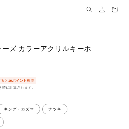
カ
グ
ー
イ
ト
ン
ォーズ カラーアクリルキーホ
すると
10ポイント
獲得
き時に計算されます。
キング・カズマ
ナツキ