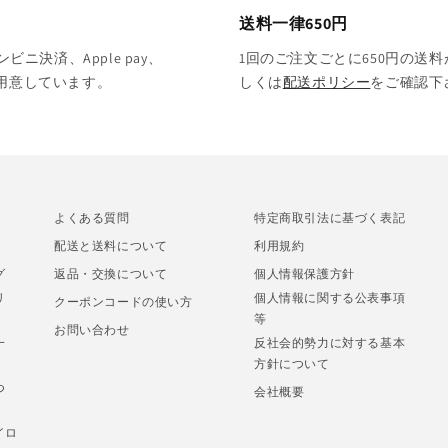
送料一律650円
決済、Apple pay、
1回のご注文ごとに650円の送料
をご用意しています。
しくは
配送ポリシー
をご確認下
よくある質問
特定商取引法に基づく表記
配送と送料について
利用規約
グ
返品・交換について
個人情報保護方針
リ
個人情報に関する公表事項
クーポンコードの使い方
等
お問い合わせ
一
反社会的勢力に対する基本
方針について
つ
会社概要
イロ