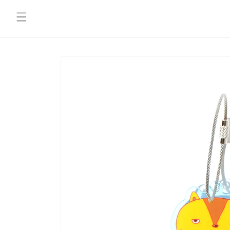
コンテ
ンツに
進む
商品情
報にス
キップ