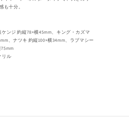
ホ
感も十分。
ル
ダ
ー
の
ケンジ 約縦78×横45mm、キング・カズマ
数
40mm、ナツキ 約縦100×横34mm、ラブマシー
量
横75mm
を
クリル
増
や
す