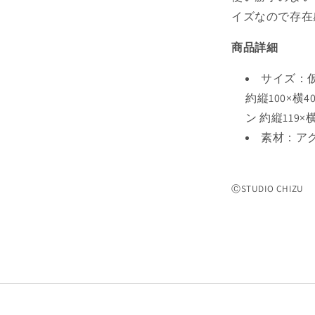
ホ
イズなので存在
ル
ダ
商品詳細
ー
の
サイズ：仮
数
約縦100×横
量
ン 約縦119×
を
素材：ア
減
ら
す
ⒸSTUDIO CHIZU