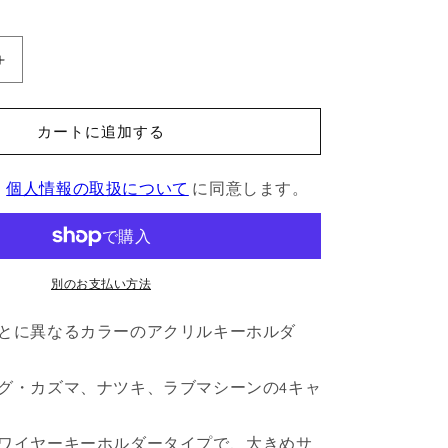
サ
マ
ー
カートに追加する
ウ
ォ
、
個人情報の取扱について
に同意します。
ー
ズ
カ
ラ
ー
別のお支払い方法
ア
とに異なるカラーのアクリルキーホルダ
ク
リ
ル
グ・カズマ、ナツキ、ラブマシーンの4キャ
キ
ー
ワイヤーキーホルダータイプで、大きめサ