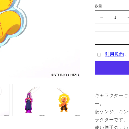
数量
サ
マ
ー
ウ
ォ
利用規約
ー
ズ
カ
ラ
ー
ア
キャラクターご
ク
リ
ー。
ル
仮ケンジ、キン
キ
ラクターです。
ー
使い勝手のよい