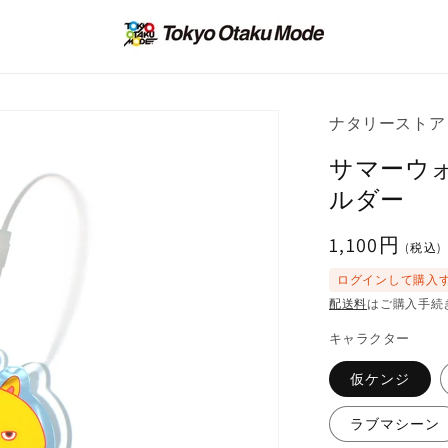
ナタリーストア
サマーウ
ルダー
通
1,100円
(税込)
常
ログインして購入
価
配送料
はご購入手続
格
キャラクター
仮ケンジ
ラブマシーン