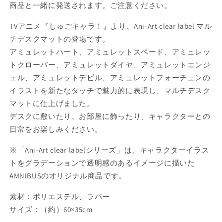
デ
デ
商品と一緒に発送されます。ご注意ください。
ス
ス
ク
ク
TVアニメ『しゅごキャラ！』より、Ani-Art clear label マル
マ
マ
チデスクマットの登場です。
ッ
ッ
アミュレットハート、アミュレットスペード、アミュレッ
ト
ト
トクローバー、アミュレットダイヤ、アミュレットエンジ
【予
【予
ェル、アミュレットデビル、アミュレットフォーチュンの
約
約
イラストを新たなタッチで魅力的に表現し、マルチデスク
商
商
マットに仕上げました。
品】
品】
デスクに敷いたり、お部屋に飾ったり、キャラクターとの
の
の
日常をお楽しみください。
数
数
量
量
※「Ani-Art clear labelシリーズ」は、キャラクターイラス
を
を
トをグラデーションで透明感のあるイメージに描いた
減
増
AMNIBUSのオリジナル商品です。
ら
や
す
す
素材：ポリエステル、ラバー
サイズ：（約）60×35cm