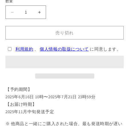
格
数量
日
日
奈
奈
森
森
売り切れ
あ
あ
む
む
利用規約
、
個人情報の取扱について
に同意します。
キ
キ
ャ
ャ
ラ
ラ
な
な
り
り
Ani-
Ani-
Art
Art
【予約期間】
clear
clear
2025年6月16日 10時〜2025年7月21日 23時59分
label
label
【お届け時期】
マ
マ
2025年11月中旬発送予定
ル
ル
チ
チ
※ 他商品と一緒にご購入された場合、最も発送時期が遅い