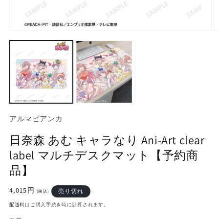
モ
ー
ダ
ル
で
メ
デ
ィ
ア
(1)
(2
アルマビアンカ
を
開
日奈森 あむ キャラなり Ani-Art clear
く
label マルチデスクマット【予約商
品】
通
4,015円
売り切れ
(税込)
常
配送料
はご購入手続き時に計算されます。
価