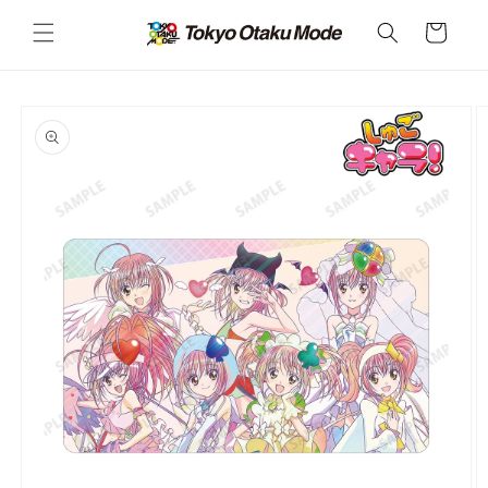
カ
コンテ
ンツに
ー
進む
ト
商品情
報にス
キップ