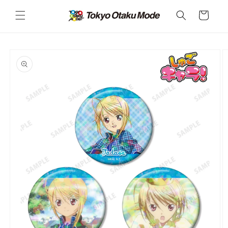
カ
コンテ
ンツに
ー
進む
ト
商品情
報にス
キップ