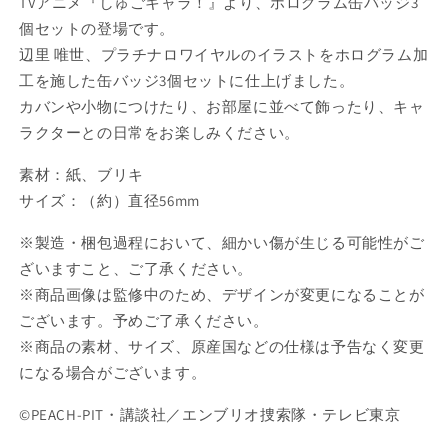
TVアニメ『しゅごキャラ！』より、ホログラム缶バッジ3
約
約
個セットの登場です。
商
商
辺里 唯世、プラチナロワイヤルのイラストをホログラム加
品】
品】
の
の
工を施した缶バッジ3個セットに仕上げました。
数
数
カバンや小物につけたり、お部屋に並べて飾ったり、キャ
量
量
ラクターとの日常をお楽しみください。
を
を
素材：紙、ブリキ
減
増
ら
や
サイズ：（約）直径56mm
す
す
※製造・梱包過程において、細かい傷が生じる可能性がご
ざいますこと、ご了承ください。
※商品画像は監修中のため、デザインが変更になることが
ございます。予めご了承ください。
※商品の素材、サイズ、原産国などの仕様は予告なく変更
になる場合がございます。
©PEACH-PIT・講談社／エンブリオ捜索隊・テレビ東京