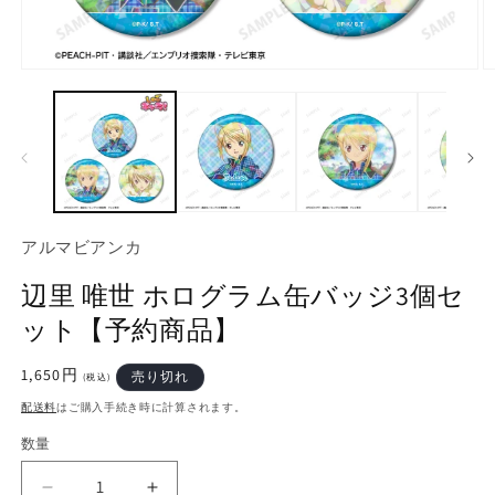
モ
ー
ダ
ル
で
メ
デ
ィ
ア
アルマビアンカ
(1)
(2
を
辺里 唯世 ホログラム缶バッジ3個セ
開
く
ット【予約商品】
通
1,650円
売り切れ
(税込)
常
配送料
はご購入手続き時に計算されます。
価
格
数量