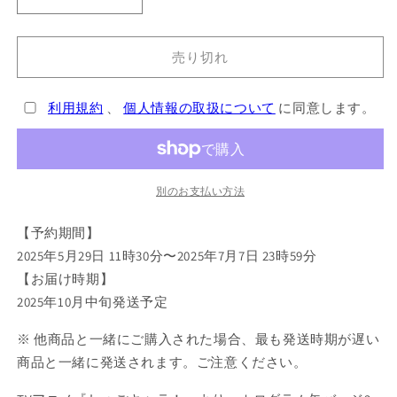
辺
辺
里
里
唯
唯
売り切れ
世
世
ホ
ホ
利用規約
、
個人情報の取扱について
に同意します。
ロ
ロ
グ
グ
ラ
ラ
ム
ム
別のお支払い方法
缶
缶
バ
バ
【予約期間】
ッ
ッ
2025年5月29日 11時30分〜2025年7月7日 23時59分
ジ
ジ
3
3
【お届け時期】
個
個
2025年10月中旬発送予定
セ
セ
※ 他商品と一緒にご購入された場合、最も発送時期が遅い
ッ
ッ
ト
ト
商品と一緒に発送されます。ご注意ください。
【予
【予