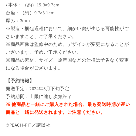
ル
ル
• 本体：（約）15.3×9.7cm
ス
ス
台座：（約）9.7×3.1cm
タ
タ
厚み：3mm
ン
ン
※製造・梱包過程において、細かい傷が生じる可能性がご
ド
ド
ざいますこと、ご了承ください。
の
の
数
数
※商品画像は監修中のため、デザインが変更になることが
量
量
ございます。予めご了承ください。
を
を
※商品の素材、サイズ、原産国などの仕様は予告なく変更
減
増
になる場合がございます。
ら
や
す
す
【予約情報】
発送予定：2024年5月下旬予定
予約期間：上限に達し次第終了
※ 他商品と一緒にご購入された場合、最も発送時期が遅い
商品と一緒に発送されます。ご注意ください。
©PEACH-PIT／講談社