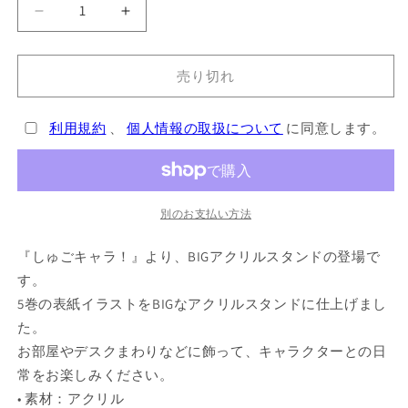
『し
『し
ゅ
ゅ
ご
ご
売り切れ
キ
キ
ャ
ャ
利用規約
、
個人情報の取扱について
に同意します。
ラ！』
ラ！』
5
5
巻
巻
表
表
紙
紙
別のお支払い方法
イ
イ
『しゅごキャラ！』より、BIGアクリルスタンドの登場で
ラ
ラ
ス
ス
す。
ト
ト
5巻の表紙イラストをBIGなアクリルスタンドに仕上げまし
BIG
BIG
た。
ア
ア
お部屋やデスクまわりなどに飾って、キャラクターとの日
ク
ク
常をお楽しみください。
リ
リ
• 素材：アクリル