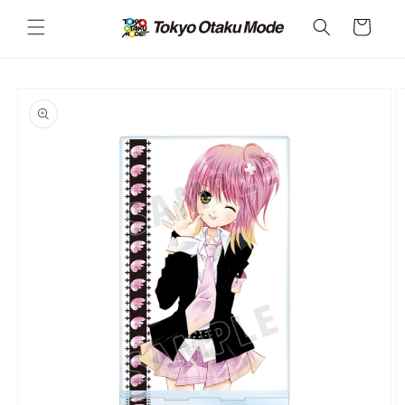
カ
コンテ
ンツに
ー
進む
ト
商品情
報にス
キップ