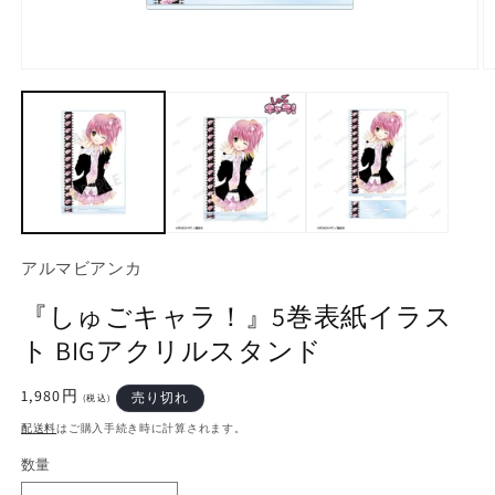
モ
ー
ダ
ル
で
メ
デ
ィ
ア
(1)
(2
アルマビアンカ
を
開
『しゅごキャラ！』5巻表紙イラス
く
ト BIGアクリルスタンド
通
1,980円
売り切れ
(税込)
常
配送料
はご購入手続き時に計算されます。
価
格
数量