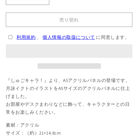
『し
『し
ゅ
ゅ
ご
ご
売り切れ
キ
キ
ャ
ャ
利用規約
、
個人情報の取扱について
に同意します。
ラ！』
ラ！』
月
月
詠
詠
イ
イ
ク
ク
ト
ト
『しゅごキャラ！』より、A5アクリルパネルの登場です。
A5
A5
ア
ア
月詠イクトのイラストをA5サイズのアクリルパネルに仕上
ク
ク
げました。
リ
リ
お部屋やデスクまわりなどに飾って、キャラクターとの日
ル
ル
常をお楽しみください。
パ
パ
ネ
ネ
素材：アクリル
ル
ル
サイズ：（約）21×14.8cm