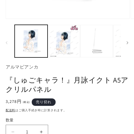
モ
ー
ダ
ル
で
メ
デ
ィ
ア
アルマビアンカ
(1)
(2
を
『しゅごキャラ！』月詠イクト A5ア
開
く
クリルパネル
通
3,278円
売り切れ
(税込)
常
配送料
はご購入手続き時に計算されます。
価
格
数量