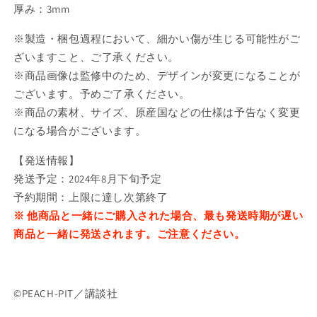
の
の
厚み：3mm
数
数
※製造・梱包過程において、細かい傷が生じる可能性がご
量
量
を
を
ざいますこと、ご了承ください。
減
増
※商品画像は監修中のため、デザインが変更になることが
ら
や
ございます。予めご了承ください。
す
す
※商品の素材、サイズ、原産国などの仕様は予告なく変更
になる場合がございます。
【発送情報】
発送予定：2024年8月下旬予定
予約期間：上限に達し次第終了
※ 他商品と一緒にご購入された場合、最も発送時期が遅い
商品と一緒に発送されます。ご注意ください。
©PEACH-PIT／講談社