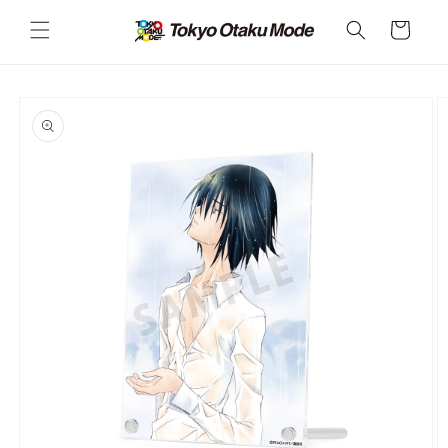
カ
コンテ
ンツに
ー
進む
ト
商品情
報にス
キップ