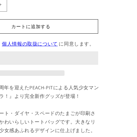
し
ゅ
ご
カートに追加する
キ
ャ
、
個人情報の取扱について
に同意します。
ラ！
ト
ー
ト
バ
ッ
周年を迎えたPEACH-PITによる人気少女マン
グ
（全
ラ！』より完全新作グッズが登場！
2
種）
ート・ダイヤ・スペードのたまごが印刷さ
の
かわいらしいトートバッグです。大きなリ
数
少女感あふれるデザインに仕上げました。
量