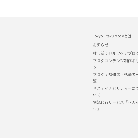
Tokyo Otaku Modeとは
お知らせ
推し活：セルフケアブロ
ブログコンテンツ制作ポ
シー
ブログ：監修者・執筆者
覧
サステイナビリティーに
いて
物流代行サービス「セカ
ジ」