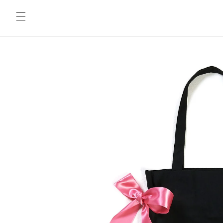
コンテ
ンツに
進む
商品情
報にス
キップ