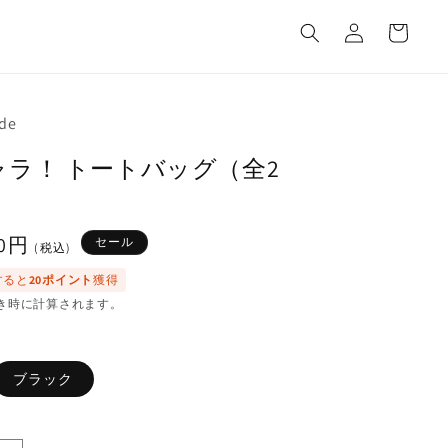
カ
グ
ー
イ
ト
ン
de
ラ！ トートバッグ（全2
00円
セール
(税込)
すると
20ポイント
獲得
き時に計算されます。
ブラック