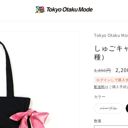
Tokyo Otaku Mo
しゅごキャ
種）
通
セ
2,2
3,850円
常
ー
ログインして購入
価
ル
配送料
はご購入手続
格
価
カラー
格
バ
パープル
リ
エ
ー
数量
シ