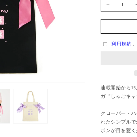
ョ
ン
し
は
売
ゅ
り
切
ご
れ
キ
て
い
ャ
る
か
利用規約
ラ！
販
ト
売
で
ー
き
ま
ト
せ
ん
バ
ッ
連載開始から15
グ
（全
ガ『しゅごキャ
2
種）
クローバー・ハ
の
れたシンプルで
数
ボンが目を惹く
量