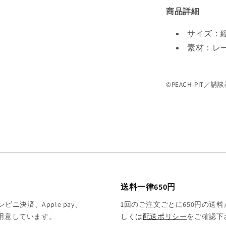
を
商品詳細
減
ら
サイズ：縦4
す
素材：レー
©PEACH-PIT／講
送料一律650円
決済、Apple pay、
1回のご注文ごとに650円の送料
をご用意しています。
しくは
配送ポリシー
をご確認下