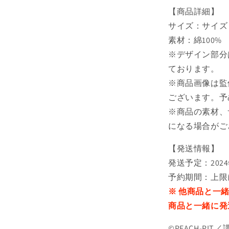
T
【商品詳細】
シ
サイズ：サイズ：着
ャ
素材：綿100%
ツ
※デザイン部分
レ
ております。
デ
ィ
※商品画像は監
ー
ございます。予
ス
※商品の素材、
の
になる場合がご
数
量
【発送情報】
を
発送予定：202
減
予約期間：上限
ら
※ 他商品と一
す
商品と一緒に発
©PEACH-PIT