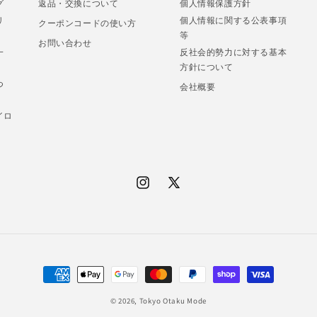
グ
返品・交換について
個人情報保護方針
リ
個人情報に関する公表事項
クーポンコードの使い方
等
お問い合わせ
一
反社会的勢力に対する基本
方針について
つ
会社概要
イロ
Instagram
X
(Twitter)
決
済
© 2026,
Tokyo Otaku Mode
方