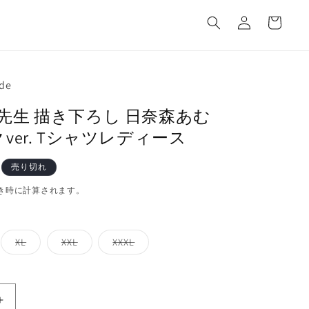
カ
グ
ー
イ
ト
ン
de
PIT先生 描き下ろし 日奈森あむ
ver. Tシャツレディース
売り切れ
き時に計算されます。
バ
バ
バ
XL
XXL
XXXL
リ
リ
リ
エ
エ
エ
ー
ー
ー
シ
シ
シ
ョ
ョ
ョ
ン
ン
ン
PEACH-