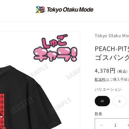
Tokyo Otaku Mo
PEACH-
ゴスパンク
通
4,378円
(税込)
常
配送料
はご購入手続
価
バリエーション
格
バ
バ
M
L
リ
リ
エ
エ
ー
ー
数量
シ
シ
ョ
ョ
ン
ン
PEACH-