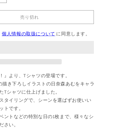
は
は
は
売
売
売
PIT
り
り
り
先
切
切
切
れ
れ
れ
売り切れ
生
て
て
て
い
い
い
描
る
る
る
き
か
か
か
、
個人情報の取扱について
に同意します。
販
販
販
下
売
売
売
で
で
で
ろ
き
き
き
し
ま
ま
ま
せ
せ
せ
日
ん
ん
ん
奈
森
！』より、Tシャツの登場です。
あ
T先生の描き下ろしイラストの日奈森あむをキャラ
む
たTシャツに仕上げました。
ゴ
スタイリングで、シーンを選ばずお使いい
ス
ットです。
パ
ベントなどの特別な日の1枚まで、様々なシ
ン
ク
ださい。
ver.