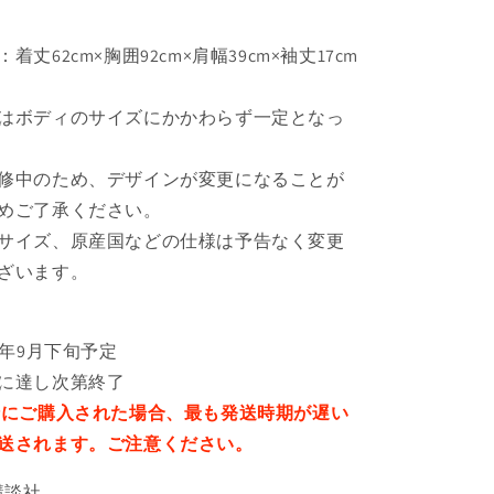
T
シ
丈62cm×胸囲92cm×肩幅39cm×袖丈17cm
ャ
ツ
はボディのサイズにかかわらず一定となっ
レ
デ
ィ
修中のため、デザインが変更になることが
ー
めご了承ください。
ス
サイズ、原産国などの仕様は予告なく変更
の
ざいます。
数
量
を
4年9月下旬予定
増
に達し次第終了
や
緒にご購入された場合、最も発送時期が遅い
す
送されます。ご注意ください。
／講談社