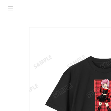
コンテ
ンツに
進む
商品情
報にス
キップ