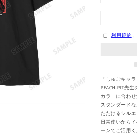
は
は
売
売
PIT
り
り
先
切
切
れ
れ
生
て
て
い
い
描
る
る
き
か
か
利用規約
販
販
下
売
売
で
で
ろ
き
き
し
ま
ま
せ
せ
日
ん
ん
奈
森
『しゅごキャラ
あ
PEACH-PI
む
カラーに合わせ
ゴ
スタンダードな
ス
ただけるシルエ
パ
日常使いからイ
ン
ク
ーンでご活用く
ver.