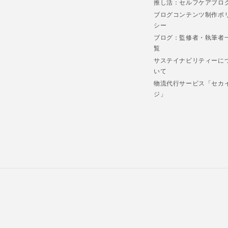
推し活：セルフケアブロ
ブログコンテンツ制作ポ
シー
ブログ：監修者・執筆者
覧
サステイナビリティーに
いて
物流代行サービス「セカ
ジ」