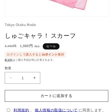
モ
ー
Tokyo Otaku Mode
ダ
ル
しゅごキャラ！ スカーフ
で
メ
デ
通
セ
1,980円
3,300円
セール
(税込)
ィ
常
ー
ア
ログインして購入すると
18ポイント
獲得
価
ル
(1)
配送料
はご購入手続き時に計算されます。
格
価
を
格
開
数量
く
し
し
ゅ
ゅ
ご
ご
カートに追加する
キ
キ
ャ
ャ
利用規約
、
個人情報の取扱について
に同意します。
ラ！
ラ！