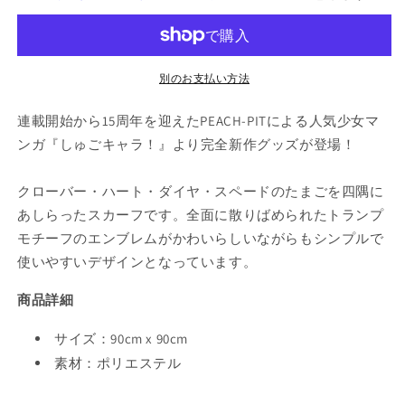
ス
ス
カ
カ
ー
ー
別のお支払い方法
フ
フ
の
の
連載開始から15周年を迎えたPEACH-PITによる人気少女マ
数
数
ンガ『しゅごキャラ！』より完全新作グッズが登場！
量
量
を
を
減
増
クローバー・ハート・ダイヤ・スペードのたまごを四隅に
ら
や
あしらったスカーフです。全面に散りばめられたトランプ
す
す
モチーフのエンブレムがかわいらしいながらもシンプルで
使いやすいデザインとなっています。
商品詳細
サイズ：90cm x 90cm
素材：ポリエステル