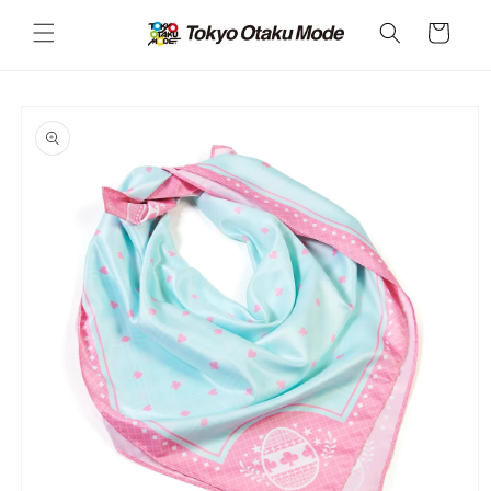
カ
コンテ
ンツに
ー
進む
ト
商品情
報にス
キップ