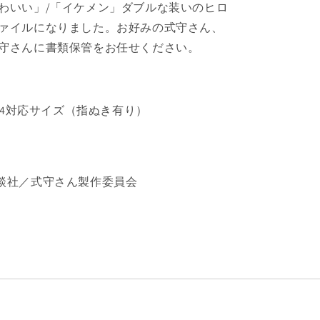
ル
わいい」/「イケメン」ダブルな装いのヒロ
の
ァイルになりました。お好みの式守さん、
数
守さんに書類保管をお任せください。
量
を
増
や
A4対応サイズ（指ぬき有り）
す
談社／式守さん製作委員会