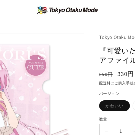
Tokyo Otaku Mo
『可愛い
アファイ
通
セ
330
550円
常
ー
配送料
はご購入手続
価
ル
バージョン
格
価
バ
かわいい
格
リ
エ
ー
数量
シ
ョ
ン
『可