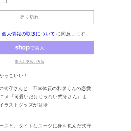
は
売
愛
り
切
い
れ
売り切れ
だ
て
い
け
る
か
、
個人情報の取扱について
に同意します。
じ
販
ゃ
売
で
な
き
ま
い
せ
ん
式
別のお支払い方法
守
かっこいい！
さ
ん』
”の式守さんと、不幸体質の和泉くんの恋愛
ク
アニメ『可愛いだけじゃない式守さん』よ
リ
ア
イラストグッズが登場！
フ
ァ
イ
ースと、タイトなスーツに身を包んだ式守