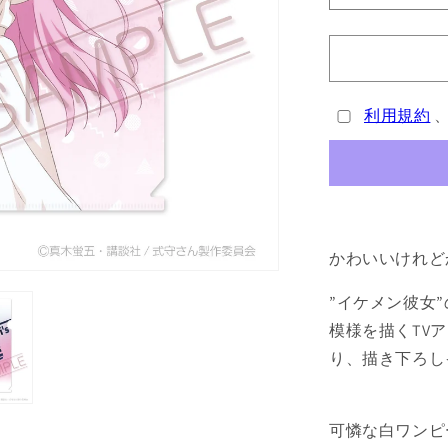
は
売
愛
り
切
い
れ
だ
て
い
け
る
か
利用規約
じ
販
ゃ
売
で
な
き
ま
い
せ
ん
式
守
かわいいけれど
さ
ん』
”イケメン彼女
ク
模様を描くTV
リ
ア
り、描き下ろし
フ
ァ
イ
可憐な白ワンピ