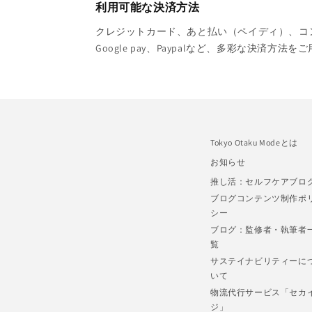
利用可能な決済方法
クレジットカード、あと払い（ペイディ）、コンビニ
Google pay、Paypalなど、多彩な決済方法
Tokyo Otaku Modeとは
お知らせ
推し活：セルフケアブロ
ブログコンテンツ制作ポ
シー
ブログ：監修者・執筆者
覧
サステイナビリティーに
いて
物流代行サービス「セカ
ジ」