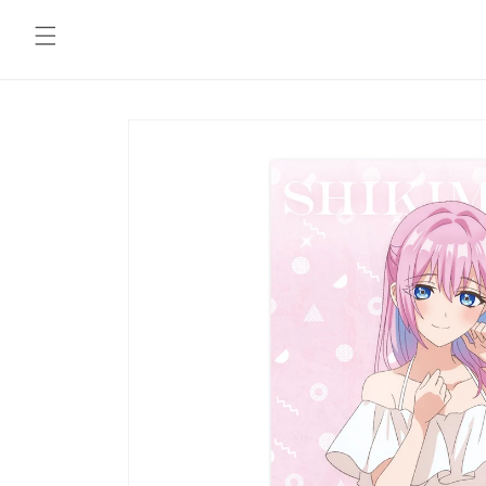
コンテ
ンツに
進む
商品情
報にス
キップ