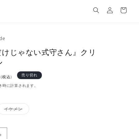
カ
グ
ー
イ
ト
ン
de
だけじゃない式守さん』クリ
ル
円
売り切れ
(税込)
き時に計算されます。
バ
イケメン
リ
エ
ー
シ
ョ
ン
『可