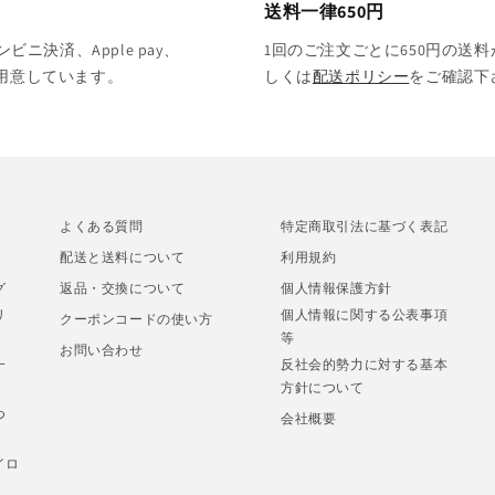
送料一律650円
決済、Apple pay、
1回のご注文ごとに650円の送料
をご用意しています。
しくは
配送ポリシー
をご確認下
よくある質問
特定商取引法に基づく表記
配送と送料について
利用規約
グ
返品・交換について
個人情報保護方針
リ
個人情報に関する公表事項
クーポンコードの使い方
等
お問い合わせ
一
反社会的勢力に対する基本
方針について
つ
会社概要
イロ