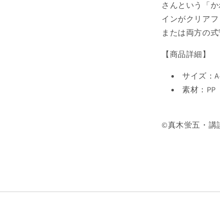
ル
さんという「か
の
インがクリアフ
数
または両方の式
量
を
【商品詳細】
減
ら
サイズ：
す
素材：PP
©真木蛍五・講