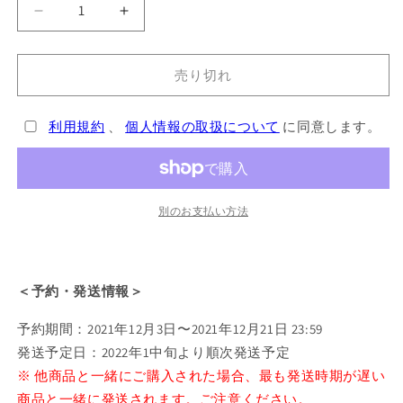
『プ
『プ
リ
リ
ン
ン
売り切れ
セ
セ
ス・
ス・
利用規約
、
個人情報の取扱について
に同意します。
プ
プ
リ
リ
ン
ン
シ
シ
別のお支払い方法
パ
パ
ル
ル
Crown
Crown
Handler』
Handler』
＜予約・発送情報＞
ダ
ダ
イ
イ
予約期間：2021年12月3日〜2021年12月21日 23:59
カ
カ
発送予定日：2022年1中旬より順次発送予定
ッ
ッ
※ 他商品と一緒にご購入された場合、最も発送時期が遅い
ト
ト
商品と一緒に発送されます。ご注意ください。