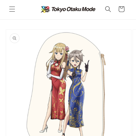
カ
コンテ
ンツに
ー
進む
ト
商品情
報にス
キップ