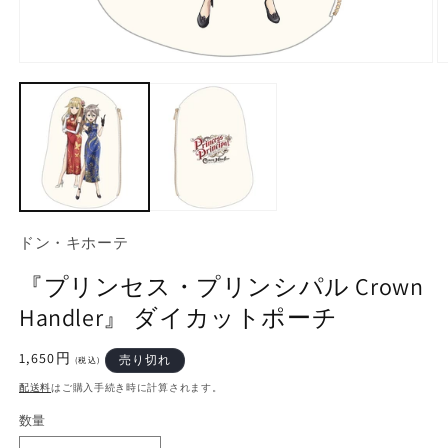
モ
ー
ダ
ル
で
メ
デ
ィ
ア
(1)
(2
ドン・キホーテ
を
開
『プリンセス・プリンシパル Crown
く
Handler』 ダイカットポーチ
通
1,650円
売り切れ
(税込)
常
配送料
はご購入手続き時に計算されます。
価
格
数量