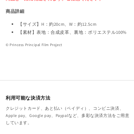
ポ
ポ
ー
ー
商品詳細
チ
チ
の
の
【サイズ】H：約20cm、W：約12.5cm
数
数
【素材】表地：合成皮革、裏地：ポリエステル100%
量
量
を
を
©️ Princess Principal Film Project
減
増
ら
や
す
す
利用可能な決済方法
クレジットカード、あと払い（ペイディ）、コンビニ決済、
Apple pay、Google pay、Paypalなど、多彩な決済方法をご用意
しています。