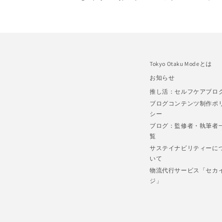
Tokyo Otaku Modeとは
お知らせ
推し活：セルフケアブロ
ブログコンテンツ制作ポ
シー
ブログ：監修者・執筆者
覧
サステイナビリティーに
いて
物流代行サービス「セカ
ジ」