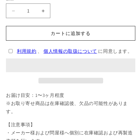
魔
魔
法
法
騎
騎
カートに追加する
士
士
レ
レ
利用規約
、
個人情報の取扱について
に同意します。
イ
イ
ア
ア
ー
ー
ス
ス
お
お
薬
薬
お届け目安：1〜3ヶ月程度
手
手
※お取り寄せ商品は在庫確認後、欠品の可能性がありま
帳
帳
す。
ケ
ケ
ー
ー
【注意事項】
ス
ス
・メーカー様および問屋様へ個別に在庫確認および再製造
デ
デ