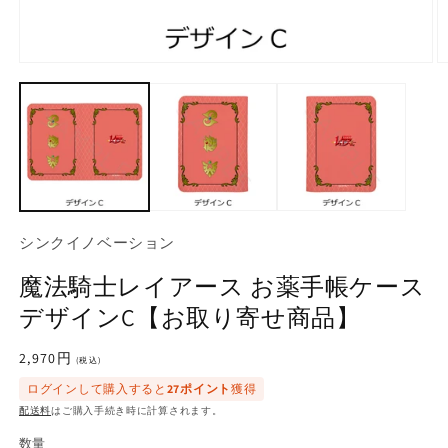
モ
ー
ダ
ル
で
メ
デ
ィ
ア
(1)
(2
シンクイノベーション
を
開
魔法騎士レイアース お薬手帳ケース
く
デザインC【お取り寄せ商品】
通
2,970円
(税込)
常
ログインして購入すると
27ポイント
獲得
価
配送料
はご購入手続き時に計算されます。
格
数量