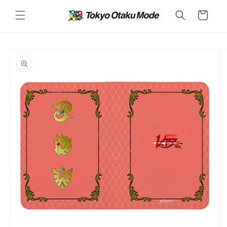
カ
コンテ
ンツに
ー
進む
ト
商品情
報にス
キップ