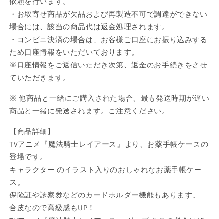
依頼を行います。
ザ
ザ
・お取寄せ商品が欠品および再製造不可で調達ができない
イ
イ
ン
ン
場合には、該当の商品代は返金処理されます。
C【お
C【お
・コンビニ決済の場合は、お客様ご口座にお振り込みする
取
取
ため口座情報をいただいております。
り
り
※口座情報をご返信いただき次第、返金のお手続きをさせ
寄
寄
ていただきます。
せ
せ
商
商
※ 他商品と一緒にご購入された場合、最も発送時期が遅い
品】
品】
商品と一緒に発送されます。ご注意ください。
の
の
【商品詳細】
数
数
量
量
TVアニメ『魔法騎士レイアース』より、お薬手帳ケースの
を
を
登場です。
減
増
キャラクター のイラスト入りのおしゃれなお薬手帳ケー
ら
や
ス。
す
す
保険証や診察券などのカードホルダー機能もあります。
合皮なので高級感もUP！