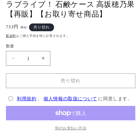
ラブライブ！ 石鹸ケース 高坂穂乃果
で
メ
【再販】【お取り寄せ商品】
デ
ィ
通
733円
売り切れ
ア
(税込)
常
(1)
配送料
はご購入手続き時に計算されます。
を
価
開
格
数量
く
ラ
ラ
ブ
ブ
ラ
ラ
売り切れ
イ
イ
ブ！
ブ！
利用規約
、
個人情報の取扱について
に同意します。
石
石
鹸
鹸
ケ
ケ
ー
ー
別のお支払い方法
ス
ス
高
高