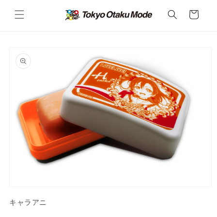
カ
コンテ
ンツに
ー
進む
ト
商品情
報にス
キップ
モ
ー
キャラアニ
ダ
ル