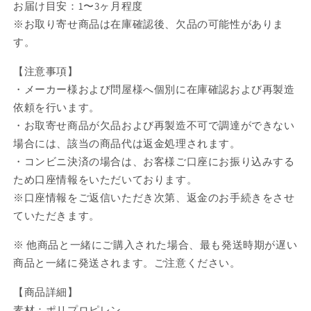
お届け目安：1〜3ヶ月程度
坂
坂
※お取り寄せ商品は在庫確認後、欠品の可能性がありま
穂
穂
す。
乃
乃
果
果
【注意事項】
【再
【再
・メーカー様および問屋様へ個別に在庫確認および再製造
販】
販】
依頼を行います。
【お
【お
・お取寄せ商品が欠品および再製造不可で調達ができない
取
取
り
り
場合には、該当の商品代は返金処理されます。
寄
寄
・コンビニ決済の場合は、お客様ご口座にお振り込みする
せ
せ
ため口座情報をいただいております。
商
商
※口座情報をご返信いただき次第、返金のお手続きをさせ
品】
品】
ていただきます。
の
の
数
数
※ 他商品と一緒にご購入された場合、最も発送時期が遅い
量
量
商品と一緒に発送されます。ご注意ください。
を
を
【商品詳細】
減
増
ら
や
素材：ポリプロピレン