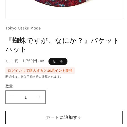
モ
ー
Tokyo Otaku Mode
ダ
ル
『蜘蛛ですが、なにか？』バケット
で
メ
ハット
デ
ィ
通
セ
1,760円
3,300円
セール
ア
(税込)
常
ー
(1)
ログインして購入すると
16ポイント
獲得
を
価
ル
開
配送料
はご購入手続き時に計算されます。
格
価
く
格
数量
『蜘
『蜘
蛛
蛛
で
で
カートに追加する
す
す