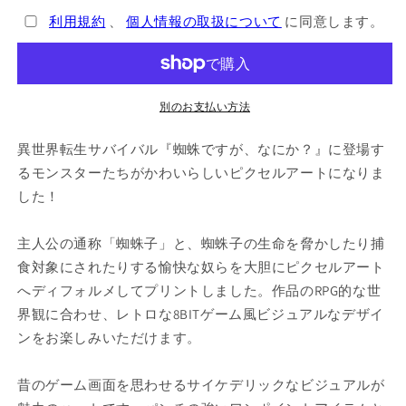
が、
が、
利用規約
、
個人情報の取扱について
に同意します。
な
な
に
に
か？』
か？』
バ
バ
別のお支払い方法
ケ
ケ
ッ
ッ
異世界転生サバイバル『蜘蛛ですが、なにか？』に登場す
ト
ト
るモンスターたちがかわいらしいピクセルアートになりま
ハ
ハ
した！
ッ
ッ
ト
ト
の
の
主人公の通称「蜘蛛子」と、蜘蛛子の生命を脅かしたり捕
数
数
食対象にされたりする愉快な奴らを大胆にピクセルアート
量
量
へディフォルメしてプリントしました。作品のRPG的な世
を
を
界観に合わせ、レトロな8BITゲーム風ビジュアルなデザイ
減
増
ンをお楽しみいただけます。
ら
や
す
す
昔のゲーム画面を思わせるサイケデリックなビジュアルが