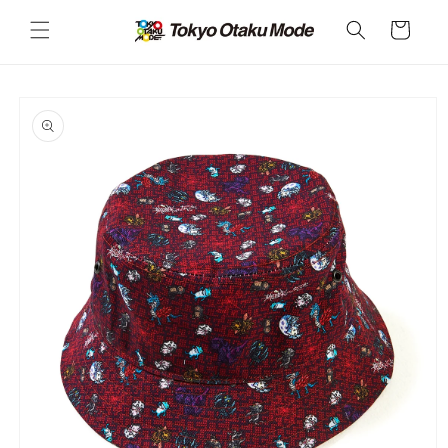
カ
コンテ
ンツに
ー
進む
ト
商品情
報にス
キップ