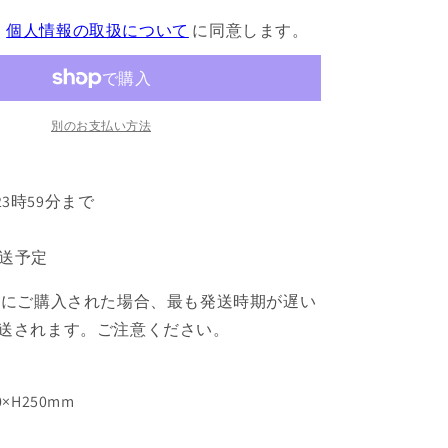
ス
、
個人情報の取扱について
に同意します。
マ
イ
ク
BIG
ア
別のお支払い方法
ク
リ
ル
 23時59分まで
ス
タ
発送予定
ン
ド
緒にご購入された場合、最も発送時期が遅い
伊
送されます。ご注意ください。
弉
冉
一
×H250mm
二
三