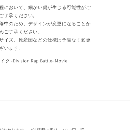
【予
程において、細かい傷が生じる可能性がご
約
ご了承ください。
商
修中のため、デザインが変更になることが
品】
めご了承ください。
の
数
サイズ、原産国などの仕様は予告なく変更
量
ざいます。
を
増
Division Rap Battle- Movie
や
す