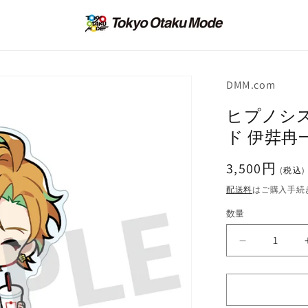
DMM.com
ヒプノシス
ド 伊弉冉
通
3,500円
(税込)
常
配送料
はご購入手続
価
数量
格
ヒ
プ
ノ
シ