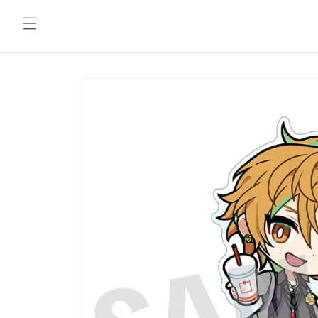
コンテ
ンツに
進む
商品情
報にス
キップ