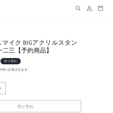
カ
グ
ー
イ
ト
ン
マイク BIGアクリルスタン
一二三【予約商品】
売り切れ
き時に計算されます。
ヒ
プ
ノ
売り切れ
シ