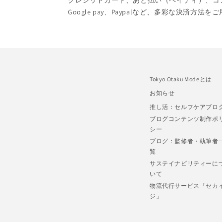
クレジットカード、あと払い（ペイディ）、コンビニ
Google pay、Paypalなど、多彩な決済方法
Tokyo Otaku Modeとは
お知らせ
推し活：セルフケアブロ
ブログコンテンツ制作ポ
シー
ブログ：監修者・執筆者
覧
サステイナビリティーに
いて
物流代行サービス「セカ
ジ」