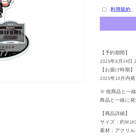
ス
利用規約
マ
イ
ク
BIG
ア
ク
【予約期間】
リ
ル
2025年8月14日
ス
【お届け時期】
タ
2025年10月内
ン
ド
※ 他商品と一
伊
商品と一緒に発
弉
冉
【商品詳細】
一
サイズ：約W180
二
素材：アクリル
三