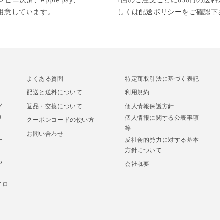
決済、Apple pay、
1回のご注文ごとに650円の送料
をご用意しています。
しくは
配送ポリシー
をご確認下
よくある質問
特定商取引法に基づく表記
配送と送料について
利用規約
グ
返品・交換について
個人情報保護方針
リ
個人情報に関する公表事項
クーポンコードの使い方
等
お問い合わせ
一
反社会的勢力に対する基本
方針について
つ
会社概要
イロ