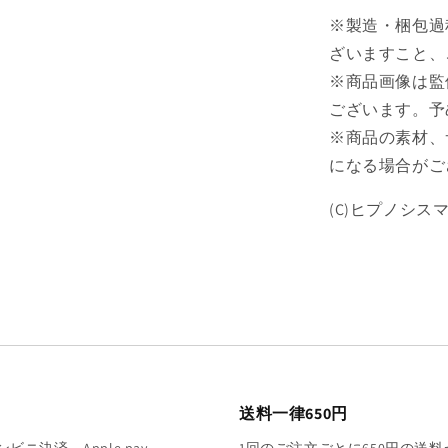
【予
※製造・梱包過
約
ざいますこと、
商
※商品画像は監
品】
ございます。予
の
数
※商品の素材、
量
になる場合がご
を
減
(C)ヒプノシスマイク -
ら
す
送料一律650円