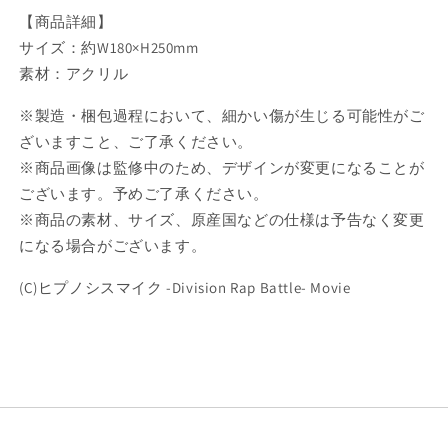
栖
栖
【商品詳細】
川
川
サイズ：約W180×H250mm
帝
帝
素材：アクリル
統
統
【予
【予
※製造・梱包過程において、細かい傷が生じる可能性がご
約
約
ざいますこと、ご了承ください。
商
商
※商品画像は監修中のため、デザインが変更になることが
品】
品】
ございます。予めご了承ください。
の
の
数
数
※商品の素材、サイズ、原産国などの仕様は予告なく変更
量
量
になる場合がございます。
を
を
(C)ヒプノシスマイク -Division Rap Battle- Movie
減
増
ら
や
す
す