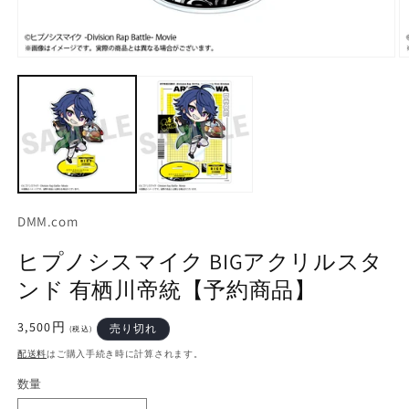
モ
ー
ダ
ル
で
メ
デ
ィ
ア
(1)
(2
DMM.com
を
開
ヒプノシスマイク BIGアクリルスタ
く
ンド 有栖川帝統【予約商品】
通
3,500円
売り切れ
(税込)
常
配送料
はご購入手続き時に計算されます。
価
格
数量