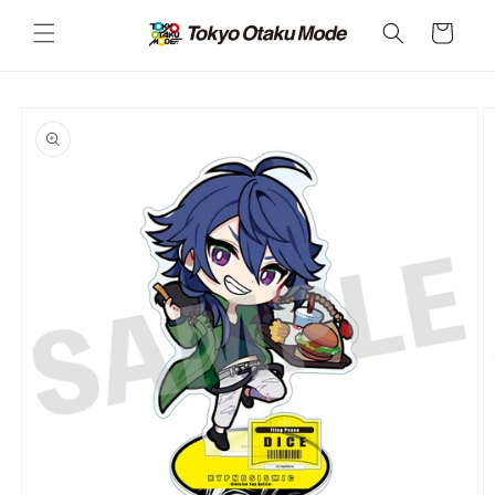
カ
コンテ
ンツに
ー
進む
ト
商品情
報にス
キップ