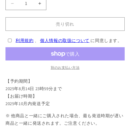
ヒ
ヒ
プ
プ
ノ
ノ
売り切れ
シ
シ
ス
ス
利用規約
、
個人情報の取扱について
に同意します。
マ
マ
イ
イ
ク
ク
BIG
BIG
ア
ア
別のお支払い方法
ク
ク
【予約期間】
リ
リ
ル
ル
2025年8月14日 23時59分まで
ス
ス
【お届け時期】
タ
タ
2025年10月内発送予定
ン
ン
※ 他商品と一緒にご購入された場合、最も発送時期が遅い
ド
ド
有
有
商品と一緒に発送されます。ご注意ください。