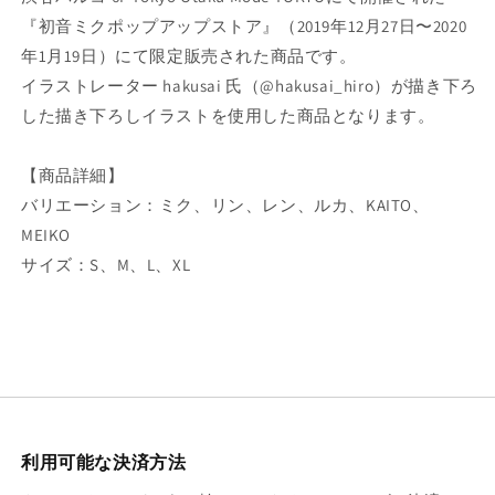
減
増
『初音ミクポップアップストア』（2019年12月27日〜2020
ら
や
年1月19日）にて限定販売された商品です。
す
す
イラストレーター hakusai 氏（@hakusai_hiro）が描き下ろ
した描き下ろしイラストを使用した商品となります。
【商品詳細】
バリエーション：ミク、リン、レン、ルカ、KAITO、
MEIKO
サイズ：S、M、L、XL
利用可能な決済方法