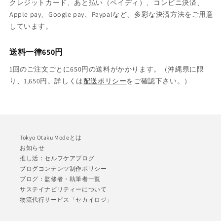
クレジットカード、あと払い（ペイディ）、コンビニ決済、
Apple pay、Google pay、Paypalなど、多彩な決済方法をご用意
しています。
送料一律650円
1回のご注文ごとに650円の送料がかかります。（沖縄県に限
り、1,650円。詳しくは
配送ポリシー
をご確認下さい。）
Tokyo Otaku Modeとは
お知らせ
推し活：セルフケアブログ
ブログコンテンツ制作ポリシー
ブログ：監修者・執筆者一覧
サステイナビリティーについて
物流代行サービス「セカイロジ」