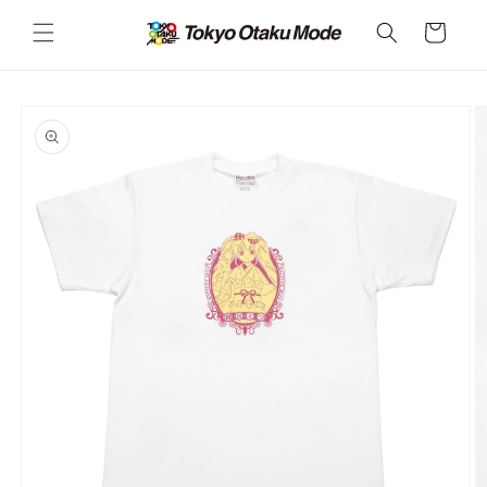
カ
コンテ
ンツに
ー
進む
ト
商品情
報にス
キップ