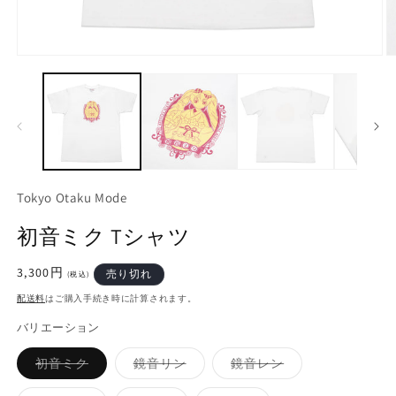
モ
ー
ダ
ル
で
メ
デ
ィ
ア
Tokyo Otaku Mode
(1)
(2
を
初音ミク Tシャツ
開
く
通
3,300円
売り切れ
(税込)
常
配送料
はご購入手続き時に計算されます。
価
格
バリエーション
バ
バ
バ
初音ミク
鏡音リン
鏡音レン
リ
リ
リ
エ
エ
エ