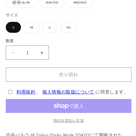
ー
ー
ー
バ
バ
バ
巡音ルカ
KAITO
MEIKO
シ
シ
シ
リ
リ
リ
ョ
ョ
ョ
エ
エ
エ
ン
ン
ン
ー
ー
ー
サイズ
は
は
は
シ
シ
シ
売
売
売
ョ
ョ
ョ
り
り
り
バ
バ
バ
バ
S
M
L
XL
ン
ン
ン
切
切
切
リ
リ
リ
リ
は
は
は
れ
れ
れ
エ
エ
エ
エ
売
売
売
て
て
て
ー
ー
ー
ー
り
り
り
数量
い
い
い
シ
シ
シ
シ
切
切
切
る
る
る
ョ
ョ
ョ
ョ
れ
れ
れ
か
か
か
ン
ン
ン
ン
て
て
て
初
初
販
販
販
は
は
は
は
い
い
い
売
売
売
売
売
売
売
る
る
る
音
音
で
で
で
り
り
り
り
か
か
か
き
き
き
切
切
切
切
ミ
販
ミ
販
販
ま
ま
ま
れ
れ
れ
れ
売り切れ
売
売
売
ク
ク
せ
せ
せ
て
て
て
て
で
で
で
ん
ん
ん
い
い
い
い
き
き
き
T
T
る
る
る
る
ま
ま
ま
か
か
か
か
シ
シ
せ
せ
せ
利用規約
、
個人情報の取扱について
に同意します。
販
販
販
販
ん
ん
ん
ャ
ャ
売
売
売
売
で
で
で
で
ツ
ツ
き
き
き
き
ま
ま
ま
ま
の
の
せ
せ
せ
せ
数
数
ん
ん
ん
ん
別のお支払い方法
量
量
渋谷パルコ 6F Tokyo Otaku Mode TOKYOにて開催された
を
を