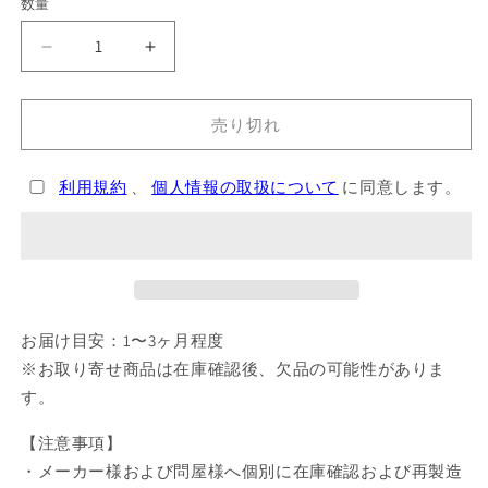
格
数量
ハ
ハ
イ
イ
キ
キ
売り切れ
ュ
ュ
ー!!
ー!!
利用規約
、
個人情報の取扱について
に同意します。
ど
ど
う
う
ぶ
ぶ
つ
つ
ヘ
ヘ
ア
ア
お届け目安：1〜3ヶ月程度
バ
バ
※お取り寄せ商品は在庫確認後、欠品の可能性がありま
ン
ン
す。
ド
ド
6
6
【注意事項】
サ
サ
・メーカー様および問屋様へ個別に在庫確認および再製造
ム
ム