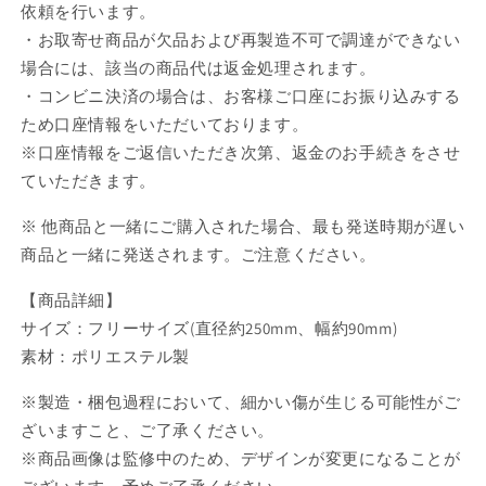
キ
キ
依頼を行います。
ツ
ツ
・お取寄せ商品が欠品および再製造不可で調達ができない
ネ
ネ
場合には、該当の商品代は返金処理されます。
【再
【再
・コンビニ決済の場合は、お客様ご口座にお振り込みする
販】
販】
ため口座情報をいただいております。
【お
【お
※口座情報をご返信いただき次第、返金のお手続きをさせ
取
取
ていただきます。
り
り
寄
寄
※ 他商品と一緒にご購入された場合、最も発送時期が遅い
せ
せ
商品と一緒に発送されます。ご注意ください。
商
商
品】
品】
【商品詳細】
の
の
サイズ：フリーサイズ(直径約250mm、幅約90mm)
数
数
素材：ポリエステル製
量
量
を
を
※製造・梱包過程において、細かい傷が生じる可能性がご
減
増
ざいますこと、ご了承ください。
ら
や
※商品画像は監修中のため、デザインが変更になることが
す
す