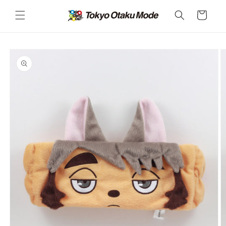
カ
コンテ
ンツに
ー
進む
ト
商品情
報にス
キップ