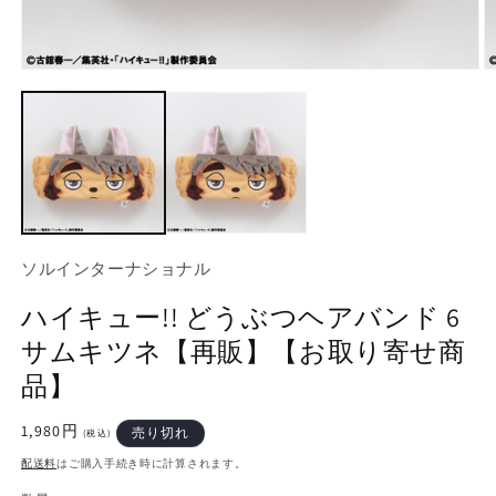
モ
ー
ダ
ル
で
メ
デ
ィ
ア
(1)
(2
ソルインターナショナル
を
開
ハイキュー!! どうぶつヘアバンド 6
く
サムキツネ【再販】【お取り寄せ商
品】
通
1,980円
売り切れ
(税込)
常
配送料
はご購入手続き時に計算されます。
価