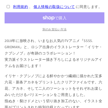
ク
ク
ブ
ブ
利用規約
、
個人情報の取扱について
に同意します。
シ
シ
ノ
ノ
ブ
ブ
描
描
別のお支払い方法
き
き
2018年に放映され、いまなお人気のTVアニメ『SSSS.
下
下
ろ
ろ
GRIDMAN』と、ロシア出身のイラストレーター「イリヤ・
し】
し】
クブシノブ」が奇跡のコラボレーション！
ク
ク
実力派イラストレーター描き下ろしによるオリジナルアイ
リ
リ
テムをお届けします！
ア
ア
フ
フ
イリヤ・クブシノブによる鮮やかかつ繊細に描かれた宝多
ァ
ァ
六花・新条アカネをプリントしたクリアファイルです。六
イ
イ
花、アカネ、そして二人のツーショットをそれぞれお楽し
ル
ル
みいただけるバリエーションをご用意しました。
（六
（六
指ぬき・裂けドメという切り抜き加工のない、イラスト全
花）
花）
面がプリントされた特別仕様となっています。