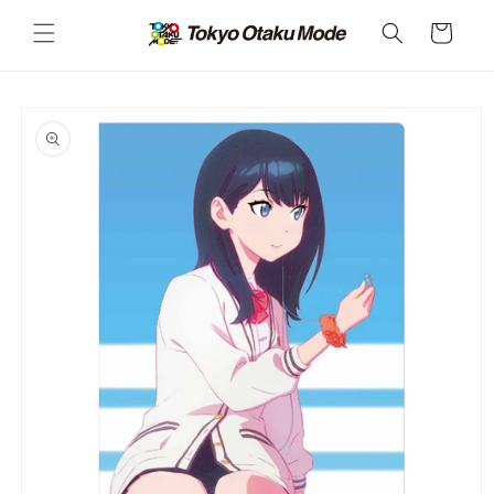
カ
コンテ
ンツに
ー
進む
ト
商品情
報にス
キップ