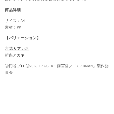
の
の
数
数
商品詳細
量
量
サイズ：A4
を
を
減
増
素材：PP
ら
や
【バリエーション】
す
す
六花 & アカネ
新条アカネ
Ⓒ円谷プロ Ⓒ2018 TRIGGER・雨宮哲／「GRIDMAN」製作委
員会