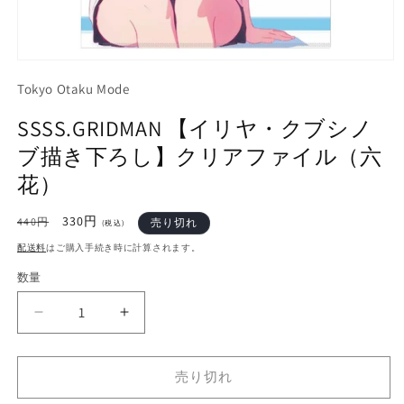
モ
ー
Tokyo Otaku Mode
ダ
ル
SSSS.GRIDMAN 【イリヤ・クブシノ
で
メ
ブ描き下ろし】クリアファイル（六
デ
花）
ィ
ア
(1)
通
セ
330円
440円
売り切れ
(税込)
を
常
ー
開
配送料
はご購入手続き時に計算されます。
価
ル
く
格
数量
価
格
SSSS.GRIDMAN
SSSS.GRIDMAN
【イ
【イ
リ
リ
売り切れ
ヤ・
ヤ・