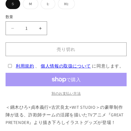
バ
バ
バ
バ
S
M
L
XL
リ
リ
リ
リ
エ
エ
エ
エ
ー
ー
ー
ー
数量
シ
シ
シ
シ
ョ
ョ
ョ
ョ
ン
ン
ン
ン
GREAT
GREAT
は
は
は
は
売
売
売
売
PRETENDER
PRETENDER
り
り
り
り
T
T
切
切
切
切
れ
れ
れ
れ
売り切れ
シ
シ
て
て
て
て
ャ
ャ
い
い
い
い
る
る
る
る
ツ
ツ
か
か
か
か
利用規約
、
個人情報の取扱について
に同意します。
販
販
販
販
描
描
売
売
売
売
で
で
で
で
き
き
き
き
き
き
下
下
ま
ま
ま
ま
せ
せ
せ
せ
ろ
ろ
ん
ん
ん
ん
別のお支払い方法
し
し
の
の
＜鏑木ひろ×貞本義行×古沢良太×WIT STUDIO＞の豪華制作
数
数
陣が送る、詐欺師チームの活躍を描いたTVアニメ『GREAT
量
量
PRETENDER』より描き下ろしイラストグッズが登場！
を
を