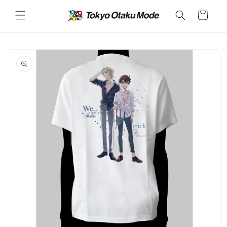
カ
コンテ
ンツに
ー
進む
ト
商品情
報にス
キップ