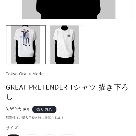
モ
ー
ダ
ル
で
メ
デ
ィ
ア
(1)
(2
Tokyo Otaku Mode
を
開
GREAT PRETENDER Tシャツ 描き下ろ
く
し
通
3,850円
売り切れ
(税込)
常
配送料
はご購入手続き時に計算されます。
価
格
サイズ