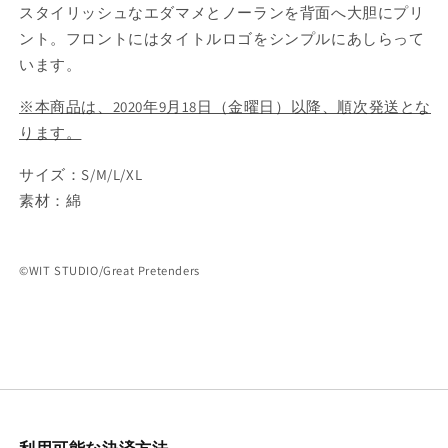
減
増
スタイリッシュなエダマメとノーランを背面へ大胆にプリ
ら
や
ント。フロントにはタイトルロゴをシンプルにあしらって
す
す
います。
※本商品は、2020年9月18日（金曜日）以降、順次発送とな
ります。
サイズ：S/M/L/XL
素材：綿
©WIT STUDIO/Great Pretenders