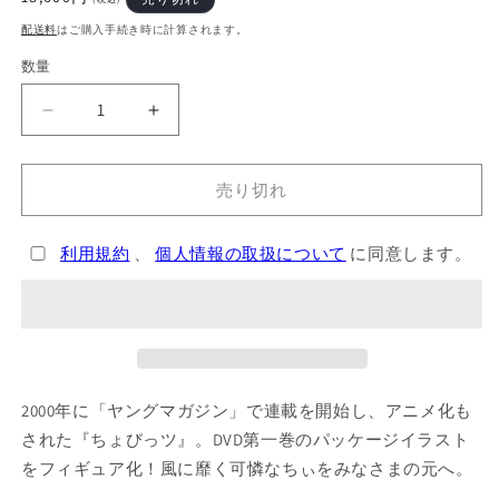
常
配送料
はご購入手続き時に計算されます。
価
格
数量
ち
ち
ぃ
ぃ
Soothing
Soothing
売り切れ
breeze
breeze
の
の
数
数
利用規約
、
個人情報の取扱について
に同意します。
量
量
を
を
減
増
ら
や
す
す
2000年に「ヤングマガジン」で連載を開始し、アニメ化も
された『ちょびっツ』。DVD第一巻のパッケージイラスト
をフィギュア化！風に靡く可憐なちぃをみなさまの元へ。