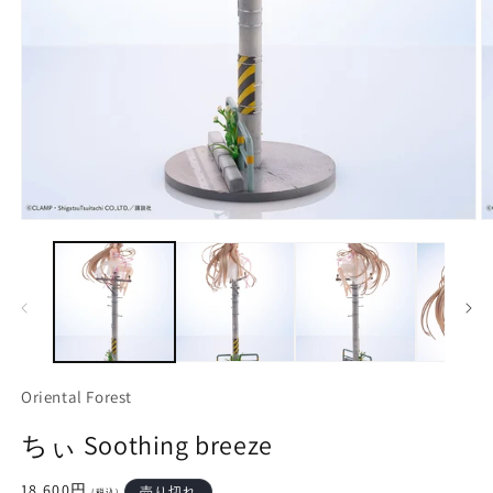
モ
ー
ダ
ル
で
メ
デ
ィ
ア
Oriental Forest
(1)
(2
を
ちぃ Soothing breeze
開
く
通
18,600円
売り切れ
(税込)