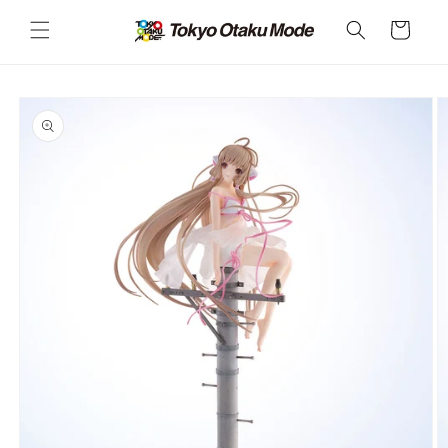
カ
コンテ
ンツに
ー
進む
ト
商品情
報にス
キップ