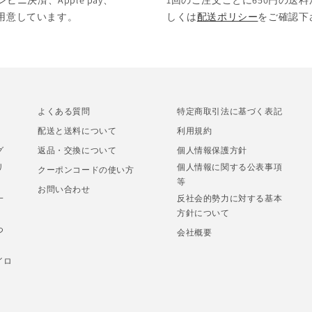
決済、Apple pay、
1回のご注文ごとに650円の送料
をご用意しています。
しくは
配送ポリシー
をご確認下
よくある質問
特定商取引法に基づく表記
配送と送料について
利用規約
グ
返品・交換について
個人情報保護方針
リ
個人情報に関する公表事項
クーポンコードの使い方
等
お問い合わせ
一
反社会的勢力に対する基本
方針について
つ
会社概要
イロ