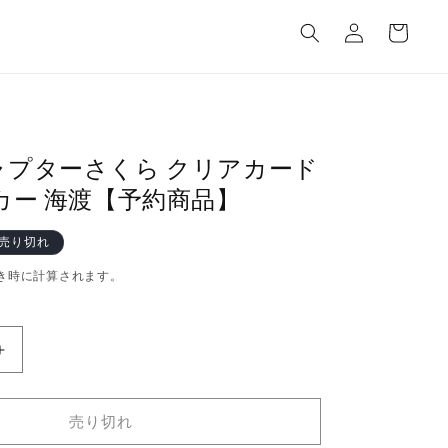
カ
グ
ー
イ
ト
ン
ャプターさくら クリアカード
カー 海渡【予約商品】
売り切れ
き時に計算されます。
カ
ー
ド
売り切れ
キ