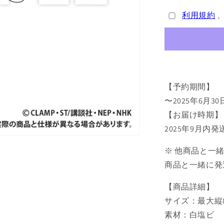
ャ
利用規約
プ
タ
ー
さ
く
ら
【予約期間】
ク
リ
〜2025年6月30
ア
【お届け時期】
カ
2025年9月内
ー
ド
※ 他商品と一
編
商品と一緒に発
ス
テ
【商品詳細】
ッ
サイズ：最大縦8
カ
素材：白塩ビ
ー