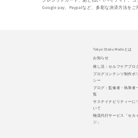
クレジットカード、あと払い（ペイディ）、コンビニ
Google pay、Paypalなど、多彩な決済方法
Tokyo Otaku Modeとは
お知らせ
推し活：セルフケアブロ
ブログコンテンツ制作ポ
シー
ブログ：監修者・執筆者
覧
サステイナビリティーに
いて
物流代行サービス「セカ
ジ」