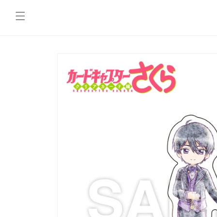
コンテ
ンツに
進む
商品情
報にス
キップ