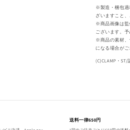
海
※製造・梱包過
渡
ざいますこと、
【予
※商品画像は監
約
ございます。予
商
品】
※商品の素材、
の
になる場合がご
数
量
(C)CLAMP・S
を
減
ら
す
送料一律650円