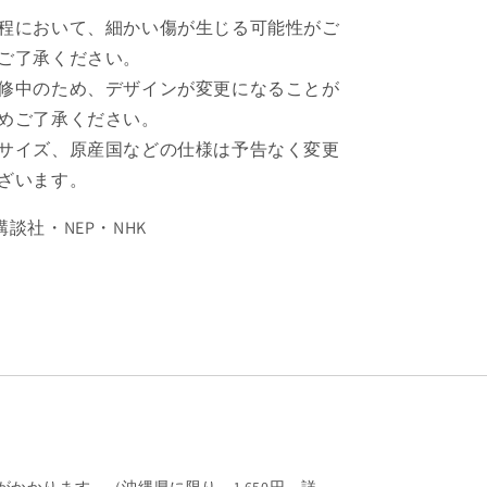
海
程において、細かい傷が生じる可能性がご
渡
ご了承ください。
【予
修中のため、デザインが変更になることが
約
めご了承ください。
商
品】
サイズ、原産国などの仕様は予告なく変更
の
ざいます。
数
量
T/講談社・NEP・NHK
を
増
や
す