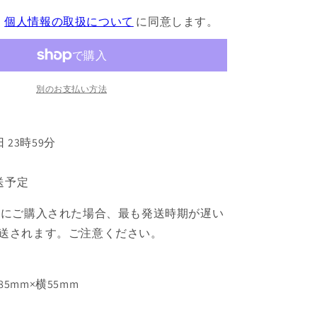
ャ
、
個人情報の取扱について
に同意します。
プ
タ
ー
さ
く
別のお支払い方法
ら
ク
リ
日 23時59分
ア
カ
発送予定
ー
ド
緒にご購入された場合、最も発送時期が遅い
編
送されます。ご注意ください。
ス
テ
ッ
5mm×横55mm
カ
ー