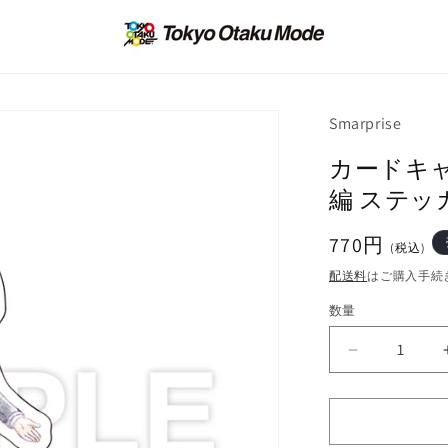
Smarprise
カードキ
編 ステッ
通
770円
(税込)
常
配送料
はご購入手続
価
数量
格
カ
ー
ド
キ