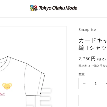
Smarprise
カードキ
編 Tシャ
通
2,750円
(税込)
常
配送料
はご購入手続
価
数量
格
カ
ー
ド
キ