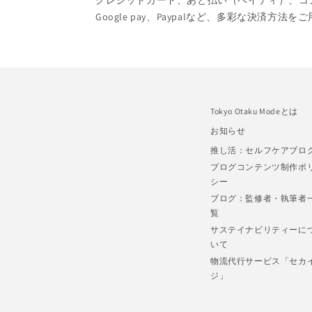
クレジットカード、あと払い（ペイディ）、コンビニ
Google pay、Paypalなど、多彩な決済方法
Tokyo Otaku Modeとは
お知らせ
推し活：セルフケアブロ
ブログコンテンツ制作ポ
シー
ブログ：監修者・執筆者
覧
サステイナビリティーに
いて
物流代行サービス「セカ
ジ」