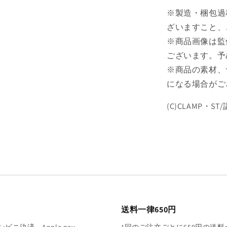
ロ
※製造・梱包過
ち
ざいますこと、
ゃ
※商品画像は監
ん
ございます。予
【予
約
※商品の素材、
商
になる場合がご
品】
の
(C)CLAMP・S
数
量
を
減
ら
す
送料一律650円