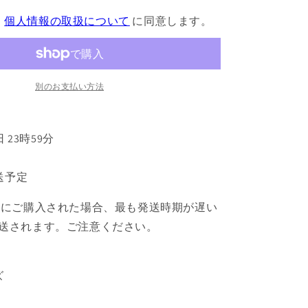
ャ
、
個人情報の取扱について
に同意します。
プ
タ
ー
さ
く
別のお支払い方法
ら
ク
リ
日 23時59分
ア
カ
発送予定
ー
ド
緒にご購入された場合、最も発送時期が遅い
編
送されます。ご注意ください。
T
シ
ャ
ズ
ツ
ケ