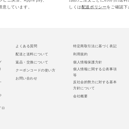
決済、Apple pay、
1回のご注文ごとに650円の送料
をご用意しています。
しくは
配送ポリシー
をご確認下
よくある質問
特定商取引法に基づく表記
配送と送料について
利用規約
グ
返品・交換について
個人情報保護方針
リ
個人情報に関する公表事項
クーポンコードの使い方
等
お問い合わせ
一
反社会的勢力に対する基本
方針について
つ
会社概要
イロ