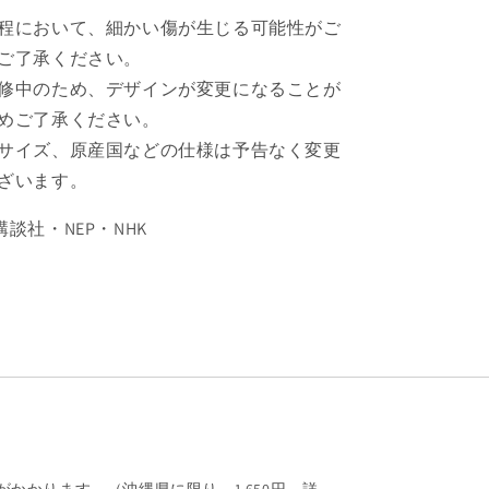
ロ
程において、細かい傷が生じる可能性がご
ち
ご了承ください。
ゃ
修中のため、デザインが変更になることが
ん
めご了承ください。
【予
約
サイズ、原産国などの仕様は予告なく変更
商
ざいます。
品】
の
T/講談社・NEP・NHK
数
量
を
増
や
す