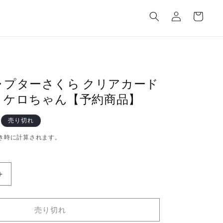
カ
グ
ー
イ
ト
ン
ャプターさくら クリアカード
ツ ケロちゃん【予約商品】
売り切れ
き時に計算されます。
カ
ー
ド
売り切れ
キ