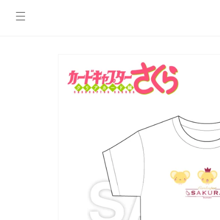
コンテ
ンツに
進む
商品情
報にス
キップ