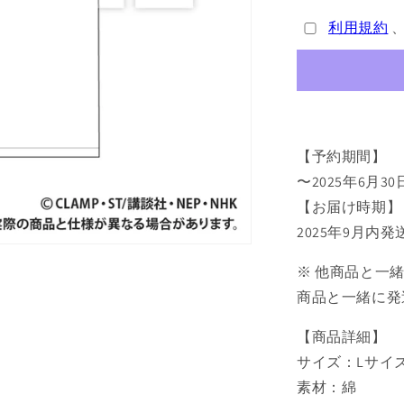
ャ
利用規約
プ
タ
ー
さ
く
ら
【予約期間】
ク
リ
〜2025年6月30
ア
【お届け時期】
カ
2025年9月内
ー
ド
※ 他商品と一
編
商品と一緒に発
T
シ
【商品詳細】
ャ
サイズ：Lサイ
ツ
素材：綿
ケ