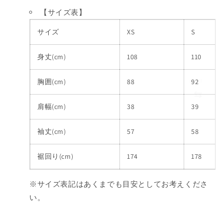
ス
ス
【サイズ表】
の
の
数
数
サイズ
XS
S
量
量
を
を
身丈(cm)
108
110
減
増
ら
や
胸囲(cm)
88
92
す
す
肩幅(cm)
38
39
袖丈(cm)
57
58
裾回り(cm)
174
178
※サイズ表記はあくまでも目安としてお考えくださ
い。