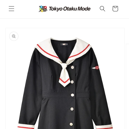
カ
コンテ
ンツに
ー
進む
ト
商品情
報にス
キップ