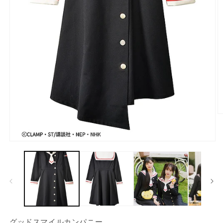
モ
ー
ダ
ル
で
メ
(2
デ
ィ
ア
グッドスマイルカンパニー