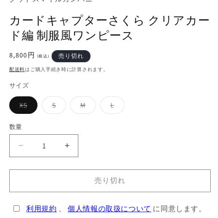
(1)
を
カードキャプターさくら クリアカー
開
く
ド編 制服風ワンピース
通
8,800円
売り切れ
(税込)
常
配送料
はご購入手続き時に計算されます。
価
格
サイズ
バ
バ
バ
バ
XS
S
M
L
リ
リ
リ
リ
エ
エ
エ
エ
ー
ー
ー
ー
数量
シ
シ
シ
シ
ョ
ョ
ョ
ョ
ン
ン
ン
ン
カ
カ
は
は
は
は
売
売
売
売
ー
ー
り
り
り
り
切
切
切
切
ド
ド
れ
れ
れ
れ
売り切れ
キ
キ
て
て
て
て
い
い
い
い
ャ
ャ
る
る
る
る
か
か
か
か
利用規約
、
個人情報の取扱について
に同意します。
プ
プ
販
販
販
販