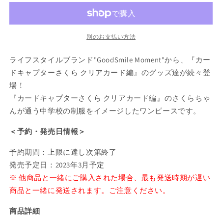
タ
売
売
タ
売
売
で
で
で
で
ー
ー
き
き
き
き
ま
ま
ま
ま
さ
さ
せ
せ
せ
せ
ん
ん
ん
ん
別のお支払い方法
く
く
ら
ら
ライフスタイルブランド"GoodSmile Moment"から、『カー
ク
ク
ドキャプターさくら クリアカード編』のグッズ達が続々登
リ
リ
場！
ア
ア
カ
カ
『カードキャプターさくら クリアカード編』のさくらちゃ
ー
ー
んが通う中学校の制服をイメージしたワンピースです。
ド
ド
＜予約・発売日情報＞
編
編
制
制
予約期間：上限に達し次第終了
服
服
発売予定日：2023年3月予定
風
風
※ 他商品と一緒にご購入された場合、最も発送時期が遅い
ワ
ワ
商品と一緒に発送されます。ご注意ください。
ン
ン
ピ
ピ
商品詳細
ー
ー