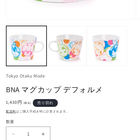
モ
ー
ダ
ル
で
メ
デ
ィ
ア
(1)
(2
Tokyo Otaku Mode
を
開
BNA マグカップ デフォルメ
く
通
1,430円
売り切れ
(税込)
常
配送料
はご購入手続き時に計算されます。
価
格
数量
BNA
BNA