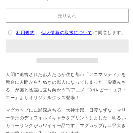
マ
マ
グ
グ
売り切れ
カ
カ
ッ
ッ
プ
プ
利用規約
、
個人情報の取扱について
に同意します。
デ
デ
フ
フ
ォ
ォ
ル
ル
メ
メ
人間に迫害された獣人たちが住む都市「アニマシティ」を
の
の
数
数
舞台に人間からたぬきの獣人になってしまった「影森みち
量
量
る」が謎と陰謀に立ち向かうTVアニメ『BNA ビー・エヌ・
を
を
エー』よりオリジナルグッズ登場！
減
増
マグカップにに影森みちる、大神士郎、日渡なずな、マリ
ら
や
す
す
ー伊丹のディフォルメキャラをプリントしました。明るい
カラーリングがカワイイ一品です。マグカップは口径大き