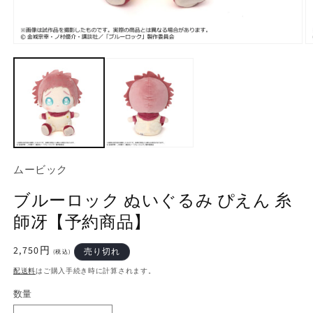
モ
ー
ダ
ル
で
メ
デ
ィ
ア
(1)
(2
ムービック
を
開
ブルーロック ぬいぐるみ ぴえん 糸
く
師冴【予約商品】
通
2,750円
売り切れ
(税込)
常
配送料
はご購入手続き時に計算されます。
価
格
数量