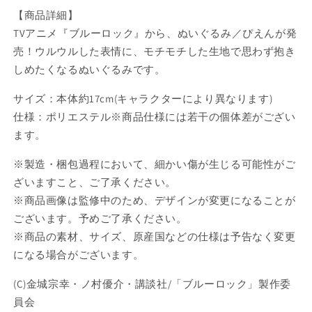
約
約
【商品詳細】
商
商
TVアニメ『ブルーロック』から、ぬいぐるみ／ぴえんが発
品】
品】
売！ウルウルした表情に、モチモチした生地で思わず抱き
の
の
しめたくなるぬいぐるみです。
数
数
量
量
サイズ：本体約17cm(キャラクターにより異なります)
を
を
仕様：ポリエステル※商品仕様には若干の個体差がござい
減
増
ます。
ら
や
す
す
※製造・梱包過程において、細かい傷が生じる可能性がご
ざいますこと、ご了承ください。
※商品画像は監修中のため、デザインが変更になることが
ございます。予めご了承ください。
※商品の素材、サイズ、原産国などの仕様は予告なく変更
になる場合がございます。
(C)金城宗幸・ノ村優介・講談社/「ブルーロック」製作委
員会