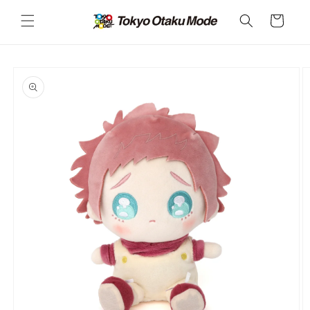
カ
コンテ
ンツに
ー
進む
ト
商品情
報にス
キップ