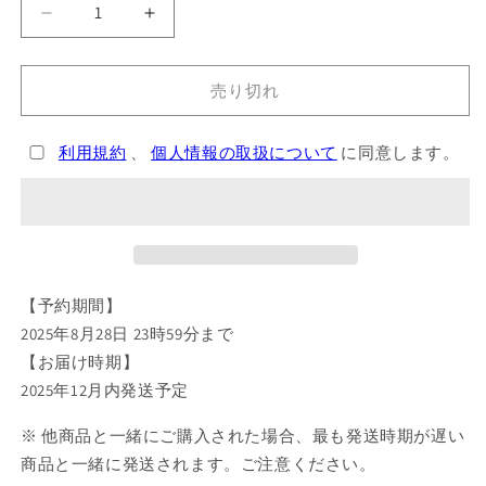
ブ
ブ
ル
ル
ー
ー
売り切れ
ロ
ロ
ッ
ッ
利用規約
、
個人情報の取扱について
に同意します。
ク
ク
ぬ
ぬ
い
い
ぐ
ぐ
る
る
み
み
【予約期間】
ぴ
ぴ
2025年8月28日 23時59分まで
え
え
【お届け時期】
ん
ん
糸
糸
2025年12月内発送予定
師
師
※ 他商品と一緒にご購入された場合、最も発送時期が遅い
冴
冴
商品と一緒に発送されます。ご注意ください。
【予
【予