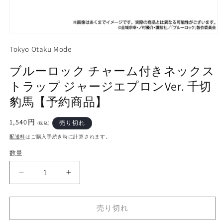
モ
ー
Tokyo Otaku Mode
ダ
ル
ブルーロック チャーム付きネックス
で
メ
トラップ ジャージエプロンVer. 千切
デ
豹馬【予約商品】
ィ
ア
(1)
通
1,540円
売り切れ
(税込)
を
常
開
配送料
はご購入手続き時に計算されます。
価
く
格
数量
ブ
ブ
ル
ル
ー
ー
売り切れ
ロ
ロ