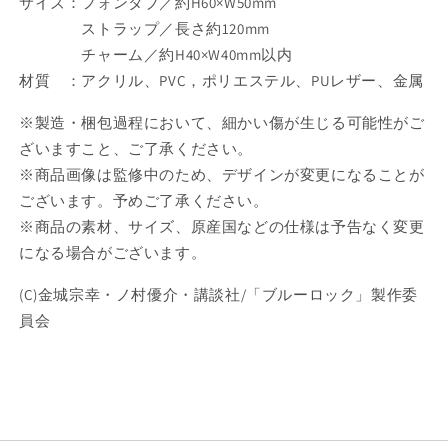
サイズ：フォンタブ／約H60×W50mm
ジ
ジ
ストラップ／長さ約120mm
エ
エ
チャーム／約H40×W40mm以内
プ
プ
材質 ：アクリル、PVC，ポリエステル、PUレザー、金属
ロ
ロ
ン
ン
※製造・梱包過程において、細かい傷が生じる可能性がご
Ver.
Ver.
ざいますこと、ご了承ください。
千
千
※商品画像は監修中のため、デザインが変更になることが
切
切
ございます。予めご了承ください。
豹
豹
馬
馬
※商品の素材、サイズ、原産国などの仕様は予告なく変更
【予
【予
になる場合がございます。
約
約
(C)金城宗幸・ノ村優介・講談社/「ブルーロック」製作委
商
商
員会
品】
品】
の
の
数
数
量
量
を
を
減
増