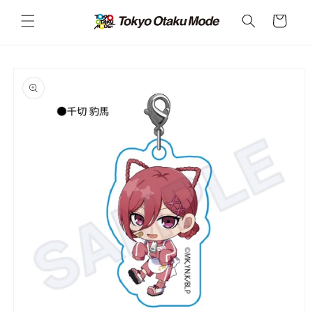
カ
コンテ
ンツに
ー
進む
ト
商品情
報にス
キップ