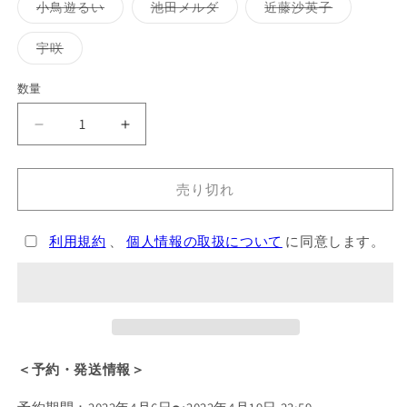
ー
ー
ー
バ
バ
バ
小鳥遊るい
池田メルダ
近藤沙英子
シ
シ
シ
リ
リ
リ
ョ
ョ
ョ
エ
エ
エ
ン
ン
ン
ー
ー
ー
バ
宇咲
は
は
は
シ
シ
シ
リ
売
売
売
ョ
ョ
ョ
エ
り
り
り
ン
ン
ン
ー
数量
切
切
切
は
は
は
シ
れ
れ
れ
売
売
売
ョ
て
て
て
り
り
り
ン
い
い
い
バ
バ
切
切
切
は
る
る
る
れ
れ
れ
売
バ
バ
か
か
か
て
て
て
り
販
販
販
い
い
い
切
バ
バ
売
売
売
る
る
る
れ
売り切れ
で
で
で
か
か
か
バ
バ
て
き
き
き
販
販
販
い
ン
ま
ン
ま
ま
売
売
売
る
せ
せ
せ
で
で
で
か
利用規約
、
個人情報の取扱について
に同意します。
ビ
ビ
ん
ん
ん
き
き
き
販
ま
ま
ま
う
売
う
せ
せ
せ
で
ち
ち
ん
ん
ん
き
ま
わ
わ
せ
ん
（全
（全
7
7
＜予約・発送情報＞
種）
種）
の
の