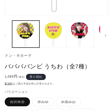
モ
ー
ダ
ル
で
メ
デ
ィ
ア
ドン・キホーテ
(1)
(2
を
ババババンビ うちわ（全7種）
開
く
通
1,089円
売り切れ
(税込)
常
配送料
はご購入手続き時に計算されます。
価
格
バリエーション
バ
バ
バ
吉沢朱音
岸みゆ
水湊みお
リ
リ
リ
エ
エ
エ