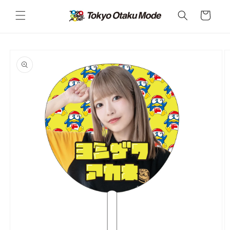
カ
コンテ
ンツに
ー
進む
ト
商品情
報にス
キップ