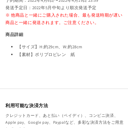
予約期間：2022年4月6日〜2022年4月19日 23:59
数
数
発送予定日：2022年5月中旬より順次発送予定
量
量
※ 他商品と一緒にご購入された場合、最も発送時期が遅い
を
を
商品と一緒に発送されます。ご注意ください。
減
増
ら
や
商品詳細
す
す
【サイズ】H:約29cm、W:約28cm
【素材】ポリプロピレン 紙
利用可能な決済方法
クレジットカード、あと払い（ペイディ）、コンビニ決済、
Apple pay、Google pay、Paypalなど、多彩な決済方法をご用意