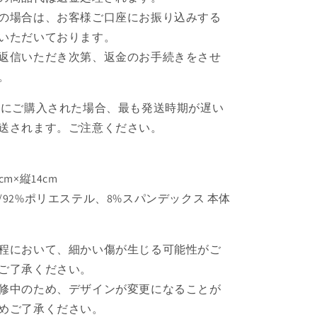
ん
の場合は、お客様ご口座にお振り込みする
じ-
いただいております。
【再
返信いただき次第、返金のお手続きをさせ
販】
。
【お
取
緒にご購入された場合、最も発送時期が遅い
り
送されます。ご注意ください。
寄
せ
商
m×縦14cm
品】
92%ポリエステル、8%スパンデックス 本体
の
数
量
程において、細かい傷が生じる可能性がご
を
ご了承ください。
増
や
修中のため、デザインが変更になることが
す
めご了承ください。