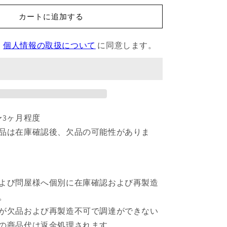
の
カートに追加する
巨
人
、
個人情報の取扱について
に同意します。
マ
ス
ク
-
エ
ン
〜3ヶ月程度
ブ
レ
品は在庫確認後、欠品の可能性がありま
ム
リ
ヴ
ァ
よび問屋様へ個別に在庫確認および再製造
イ
。
緑
が欠品および再製造不可で調達ができない
×
の商品代は返金処理されます。
え