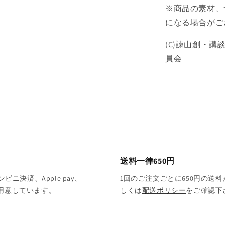
※商品の素材、
になる場合がご
(C)諫山創・講談社
員会
送料一律650円
決済、Apple pay、
1回のご注文ごとに650円の送料
をご用意しています。
しくは
配送ポリシー
をご確認下