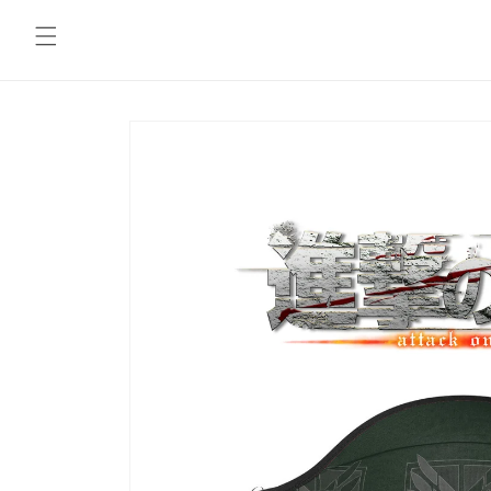
コンテ
ンツに
進む
商品情
報にス
キップ