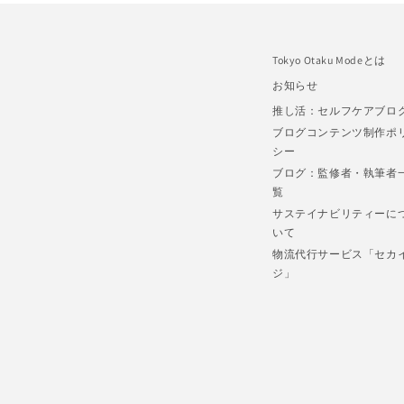
Tokyo Otaku Modeとは
お知らせ
推し活：セルフケアブロ
ブログコンテンツ制作ポ
シー
ブログ：監修者・執筆者
覧
サステイナビリティーに
いて
物流代行サービス「セカ
ジ」