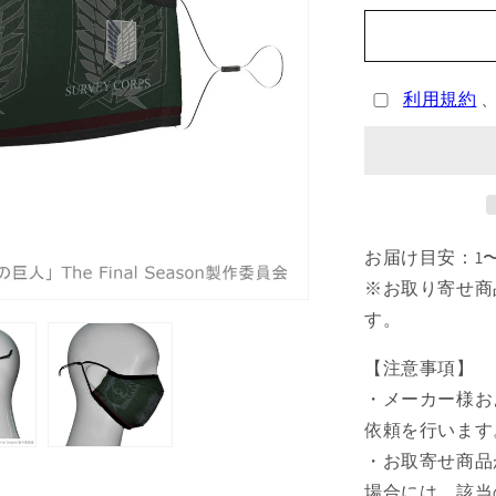
の
巨
人
利用規約
マ
ス
ク
-
エ
ン
お届け目安：1
ブ
レ
※お取り寄せ商
ム
す。
リ
ヴ
【注意事項】
ァ
・メーカー様お
イ
依頼を行います
緑
・お取寄せ商品
×
場合には、該当
え