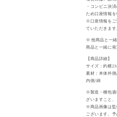
ん
・コンビニ決済
じ-
ため口座情報を
【再
※口座情報をご
販】
ていただきます
【お
取
※ 他商品と一
り
商品と一緒に発
寄
せ
【商品詳細】
商
サイズ：約横23c
品】
素材：本体外側/
の
内側/綿
数
量
※製造・梱包過
を
ざいますこと、
減
ら
※商品画像は監
す
ございます。予