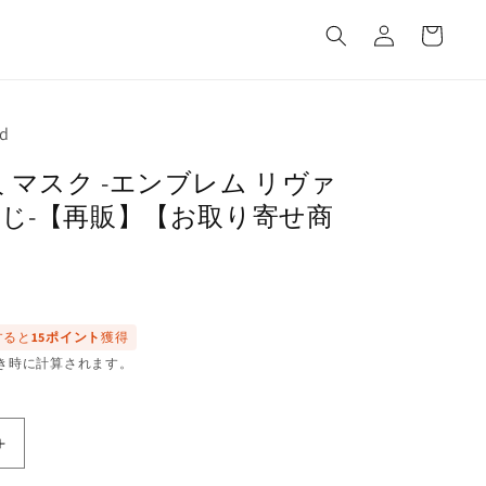
カ
グ
ー
イ
ト
ン
ed
 マスク -エンブレム リヴァ
んじ-【再販】【お取り寄せ商
すると
15ポイント
獲得
き時に計算されます。
進
撃