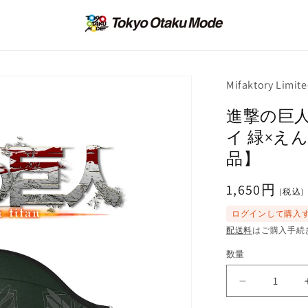
Mifaktory Limit
進撃の巨人
イ 緑×え
品】
通
1,650円
(税込)
常
ログインして購入
価
配送料
はご購入手続
格
数量
進
撃