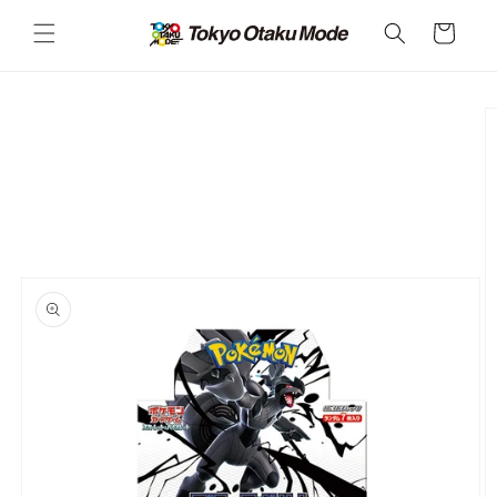
カ
コンテ
ンツに
ー
進む
ト
商品情
報にス
キップ