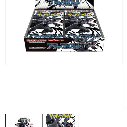
モ
ー
ダ
ル
で
メ
デ
ィ
ア
(1)
を
開