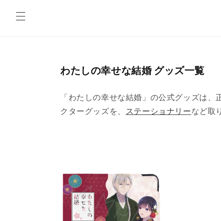
コンテ
ンツに
進む
コ
わたしの幸せな結婚 グッズ一覧
レ
ク
「わたしの幸せな結婚」の公式グッズは、正規品
シ
クターグッズを、
ステーショナリー
など取
ョ
ン
: