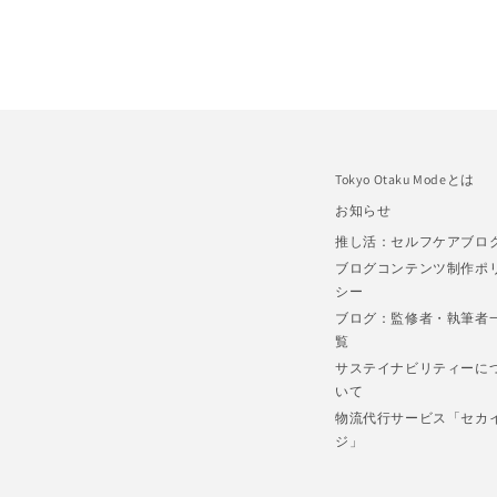
Tokyo Otaku Modeとは
お知らせ
推し活：セルフケアブロ
ブログコンテンツ制作ポ
シー
ブログ：監修者・執筆者
覧
サステイナビリティーに
いて
物流代行サービス「セカ
ジ」