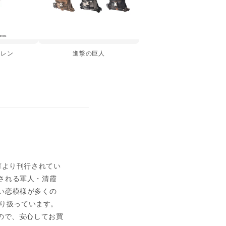
ーレン
進撃の巨人
庫より刊行されてい
される軍人・清霞
い恋模様が多くの
を取り扱っています。
ので、安心してお買