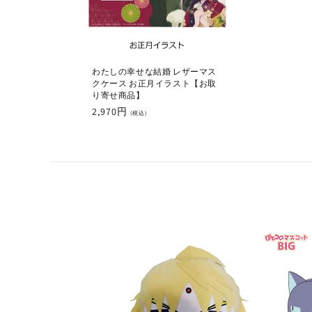
わたしの幸せな結婚 レザーマス
クケース お正月イラスト【お取
り寄せ商品】
通
2,970円
(税込)
常
価
格