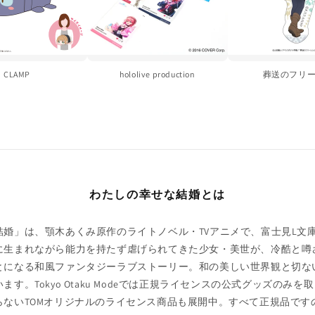
CLAMP
hololive production
葬送のフリ
わたしの幸せな結婚とは
結婚」は、顎木あくみ原作のライトノベル・TVアニメで、富士見L文
に生まれながら能力を持たず虐げられてきた少女・美世が、冷酷と噂
とになる和風ファンタジーラブストーリー。和の美しい世界観と切な
す。Tokyo Otaku Modeでは正規ライセンスの公式グッズのみ
らないTOMオリジナルのライセンス商品も展開中。すべて正規品です