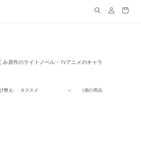
カ
グ
ー
イ
ト
ン
木あくみ原作のライトノベル・TVアニメのキャラ
び替え:
1個の商品