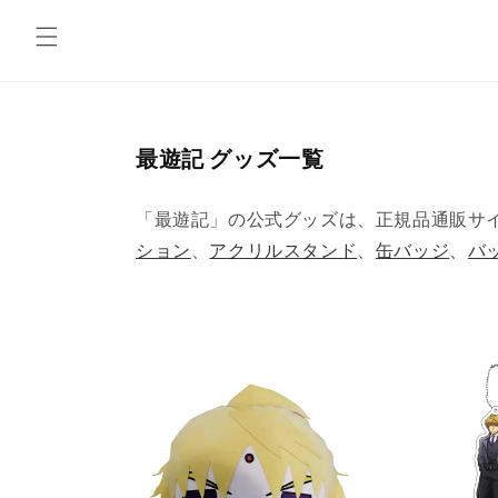
コンテ
ンツに
進む
コ
最遊記 グッズ一覧
レ
ク
「最遊記」の公式グッズは、正規品通販サイトT
シ
ション
、
アクリルスタンド
、
缶バッジ
、
バ
ョ
ン
: