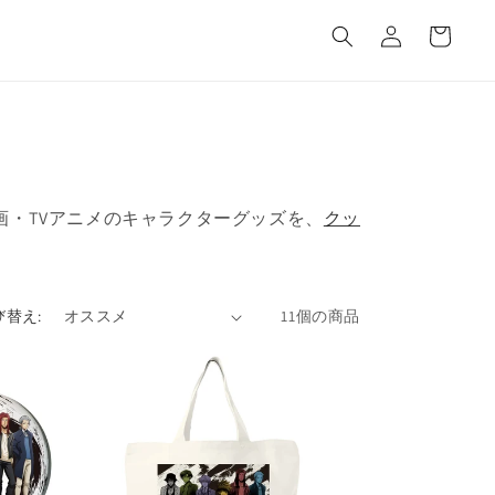
カ
グ
ー
イ
ト
ン
の漫画・TVアニメのキャラクターグッズを、
クッ
び替え:
11個の商品