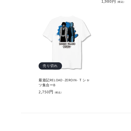
通
1,980円
常
(税込)
常
価
価
格
格
売り切れ
最遊記RELOAD -ZEROIN- Ｔシャ
ツ集合ーB
通
2,750円
(税込)
常
価
格