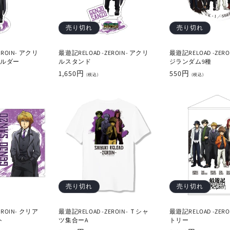
売り切れ
売り切れ
EROIN- アクリ
最遊記RELOAD -ZEROIN- アクリ
最遊記RELOAD -ZER
ルダー
ルスタンド
ジランダム9種
通
1,650円
通
550円
(税込)
(税込)
常
常
価
価
格
格
売り切れ
売り切れ
EROIN- クリア
最遊記RELOAD -ZEROIN- Ｔシャ
最遊記RELOAD -ZER
ト
ツ集合ーA
トリー