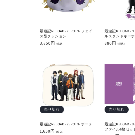
最遊記RELOAD -ZEROIN- フェイ
最遊記RELOAD -Z
ス型クッション
ルスタンドキーホ
通
3,850円
通
880円
(税込)
(税込)
常
常
価
価
格
格
売り切れ
売り切れ
最遊記RELOAD -ZEROIN- ポーチ
最遊記RELOAD -Z
ファイル6枚セッ
通
1,650円
(税込)