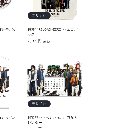
売り切れ
OIN- 缶バッ
最遊記RELOAD -ZEROIN- エコバ
ッグ
通
2,189円
(税込)
常
価
格
売り切れ
OIN- タペス
最遊記RELOAD -ZEROIN- 万年カ
レンダー