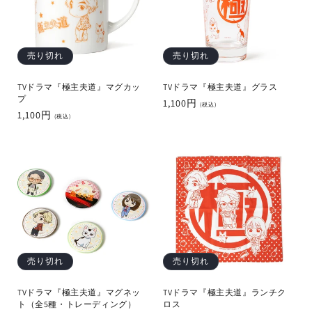
売り切れ
売り切れ
TVドラマ『極主夫道』マグカッ
TVドラマ『極主夫道』グラス
プ
通
1,100円
(税込)
通
1,100円
常
(税込)
常
価
価
格
格
売り切れ
売り切れ
TVドラマ『極主夫道』マグネッ
TVドラマ『極主夫道』ランチク
ト（全5種・トレーディング）
ロス