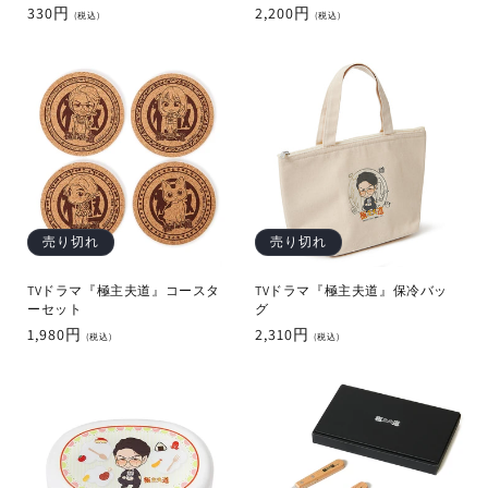
通
330円
通
2,200円
(税込)
(税込)
常
常
価
価
格
格
売り切れ
売り切れ
TVドラマ『極主夫道』コースタ
TVドラマ『極主夫道』保冷バッ
ーセット
グ
通
1,980円
通
2,310円
(税込)
(税込)
常
常
価
価
格
格