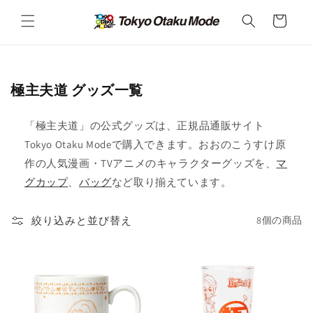
カ
コンテ
ンツに
ー
進む
ト
コ
極主夫道 グッズ一覧
レ
ク
「極主夫道」の公式グッズは、正規品通販サイト
シ
Tokyo Otaku Modeで購入できます。おおのこうすけ原
ョ
作の人気漫画・TVアニメのキャラクターグッズを、
マ
ン
グカップ
、
バッグ
など取り揃えています。
:
絞り込みと並び替え
8個の商品