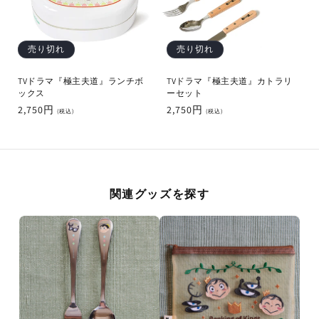
売り切れ
売り切れ
TVドラマ『極主夫道』ランチボ
TVドラマ『極主夫道』カトラリ
ックス
ーセット
通
2,750円
通
2,750円
(税込)
(税込)
常
常
価
価
格
格
関連グッズを探す