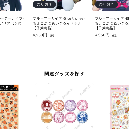
売り切れ
売り切れ
ーアーカイブ -
ブルーアーカイブ -Blue Archive-
ブルーアーカイブ -Blue 
- 天童アリス【予約
ちょこぷに ぬいぐるみ ミチル
ちょこぷに ぬいぐる
【予約商品】
【予約商品】
通
4,950円
通
4,950円
(税込)
(税込)
常
常
価
価
格
格
関連グッズを探す