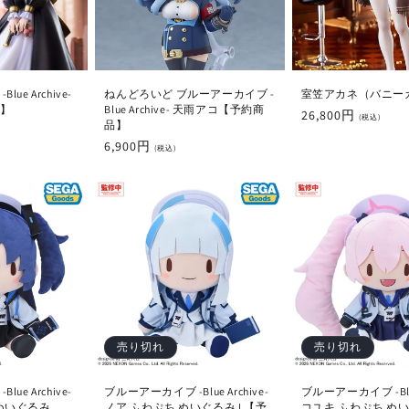
ue Archive-
ねんどろいど ブルーアーカイブ -
室笠アカネ（バニー
】
Blue Archive- 天雨アコ【予約商
通
26,800円
(税込)
品】
常
通
6,900円
(税込)
価
常
格
価
格
売り切れ
売り切れ
ue Archive-
ブルーアーカイブ -Blue Archive-
ブルーアーカイブ -Blue 
ぬいぐるみ
ノア ふわぷち ぬいぐるみ L【予
コユキ ふわぷち ぬ