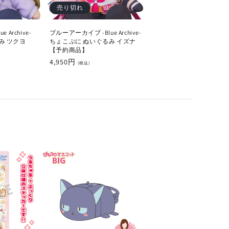
売り切れ
Archive-
ブルーアーカイブ -Blue Archive-
み ツクヨ
ちょこぷに ぬいぐるみ イズナ
【予約商品】
通
4,950円
(税込)
常
価
格