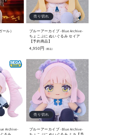
売り切れ
ガール）
ブルーアーカイブ -Blue Archive-
ちょこぷに ぬいぐるみ セイア
【予約商品】
通
4,950円
(税込)
常
価
格
売り切れ
Archive-
ブルーアーカイブ -Blue Archive-
いぐるみ
ちょこぷに ぬいぐるみ ミカ【予