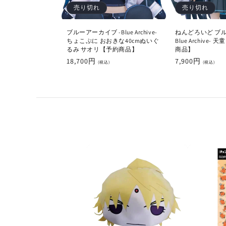
売り切れ
売り切れ
ブルーアーカイブ -Blue Archive-
ねんどろいど ブル
ちょこぷに おおきな40cmぬいぐ
Blue Archive
るみ サオリ【予約商品】
商品】
通
18,700円
通
7,900円
(税込)
(税込)
常
常
価
価
格
格