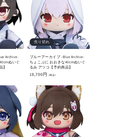
売り切れ
Archive-
ブルーアーカイブ -Blue Archive-
40cmぬいぐ
ちょこぷに おおきな40cmぬいぐ
品】
るみ アツコ【予約商品】
通
18,700円
(税込)
常
価
格