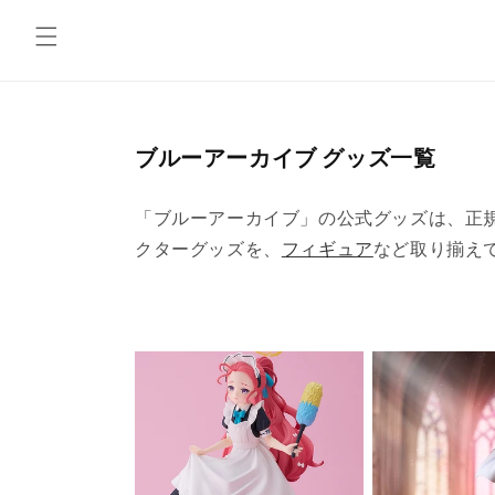
コンテ
ンツに
進む
コ
ブルーアーカイブ グッズ一覧
レ
ク
「ブルーアーカイブ」の公式グッズは、正規品通販
シ
クターグッズを、
フィギュア
など取り揃え
ョ
ン
: