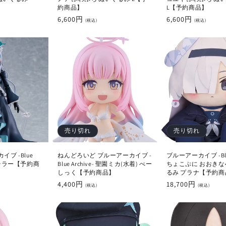
約商品】
L【予約商品】
通
6,600円
通
6,600円
(税込)
(税込)
常
常
価
価
格
格
売り切れ
売り切れ
イブ -Blue
ねんどろいど ブルーアーカイブ -
ブルーアーカイブ -Blue 
コ*テラー【予約商
Blue Archive- 聖園ミカ(水着) べー
ちょこぷに おおきな
しっく【予約商品】
るみ プラナ【予約商
通
4,400円
通
18,700円
(税込)
(税込)
常
常
価
価
格
格