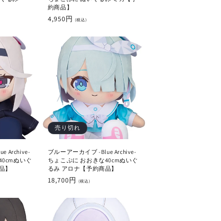
約商品】
通
4,950円
(税込)
常
価
格
売り切れ
Archive-
ブルーアーカイブ -Blue Archive-
40cmぬいぐ
ちょこぷに おおきな40cmぬいぐ
品】
るみ アロナ【予約商品】
通
18,700円
(税込)
常
価
格