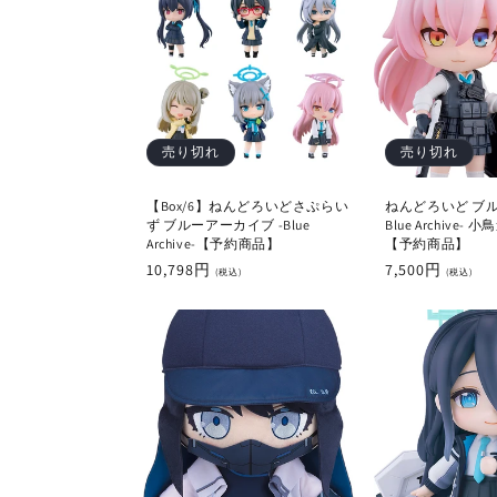
売り切れ
売り切れ
【Box/6】ねんどろいどさぷらい
ねんどろいど ブル
ず ブルーアーカイブ -Blue
Blue Archive-
Archive-【予約商品】
【予約商品】
通
10,798円
通
7,500円
(税込)
(税込)
常
常
価
価
格
格