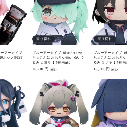
売り切れ
売り切れ
ーアーカイブ -
ブルーアーカイブ -Blue Archive-
ブルーアーカイブ -Blue 
 小鳥遊ホシノ(臨戦)
ちょこぷに おおきな40cmぬいぐ
ちょこぷに おおきな
るみ ヒヨリ【予約商品】
るみ ミサキ【予約商
通
18,700円
通
18,700円
(税込)
(税込)
常
常
価
価
格
格