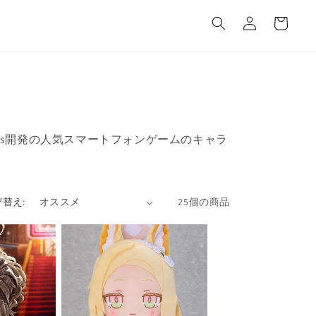
カ
グ
ー
イ
ト
ン
ames開発の人気スマートフォンゲームのキャラ
替え:
25個の商品