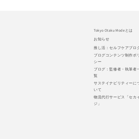
Tokyo Otaku Modeとは
お知らせ
推し活：セルフケアブロ
ブログコンテンツ制作ポ
シー
ブログ：監修者・執筆者
覧
サステイナビリティーに
いて
物流代行サービス「セカ
ジ」