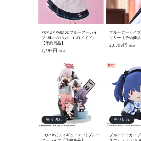
POP UP PARADE ブルーアーカイ
ブルーアーカイブ -Bl
ブ -Blue Archive- ユズ(メイド)
マリー【予約商品
【予約商品】
通
23,899円
(税込)
通
7,499円
常
(税込)
常
価
価
格
格
売り切れ
売り切れ
FigUnity(フィギュニティ) ブルー
ブルーアーカイブ -Bl
アーカイブ【予約商品】
ユウカ ふわぷち 