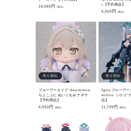
L【予約商品】
通
14,080円
(税込)
通
6,600円
常
(税込)
常
価
価
格
格
売り切れ
売り切れ
ブルーアーカイブ -Blue Archive-
figma ブルーアーカ
ちょこぷに ぬいぐるみ ナギサ
Archive- シロ
【予約商品】
品】
通
4,950円
通
11,799円
(税込)
(税込)
常
常
価
価
格
格