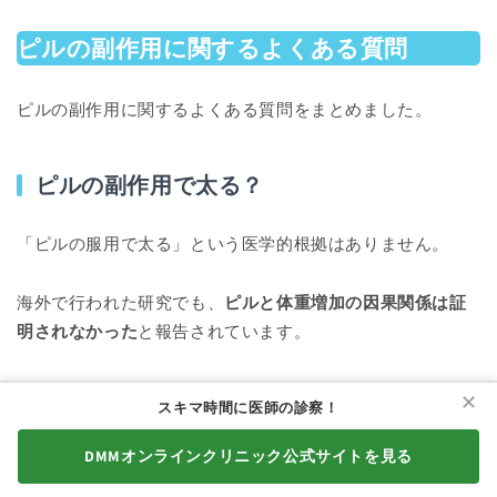
ピルの副作用に関するよくある質問
ピルの副作用に関するよくある質問をまとめました。
ピルの副作用で太る？
「ピルの服用で太る」という医学的根拠はありません。
海外で行われた研究でも、
ピルと体重増加の因果関係は証
明されなかった
と報告されています。
ただし、ピルに含まれるプロゲステロンには水分を溜め込
✕
スキマ時間に医師の診察！
む作用があります。手足がむくみ、一時的に太ったと感じ
る場合もあるでしょう。
DMMオンラインクリニック公式サイトを見る