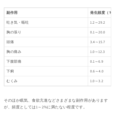
副作用
発生頻度（％
吐き気・嘔吐
1.2～29.2
胸の張り
0.1～20.0
頭痛
3.4～15.7
胸の痛み
1.0～12.3
下腹部痛
0.1～6.9
下痢
0.6～4.0
むくみ
1.0～3.2
そのほか眠気、食欲亢進などさまざまな副作用があります
が、頻度としては1～2%に満たない程度です。