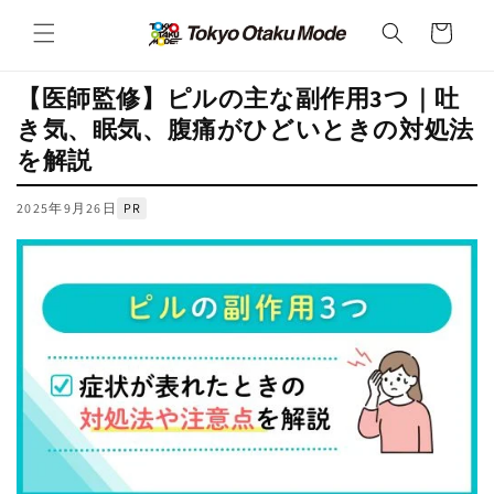
カ
コンテ
ンツに
ー
進む
ト
【医師監修】ピルの主な副作用3つ｜吐
き気、眠気、腹痛がひどいときの対処法
を解説
2025年9月26日
PR