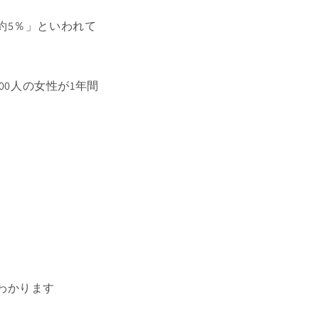
約5％」といわれて
00人の女性が1年間
わかります