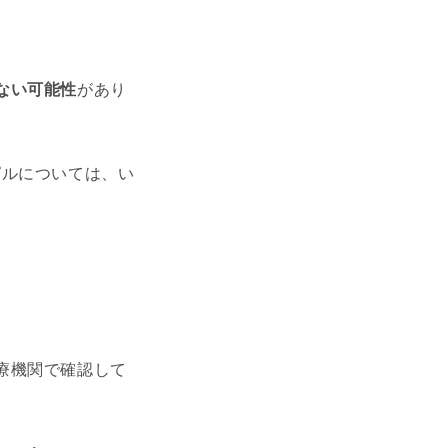
ない可能性
があり
ピルについては、い
療機関で確認して