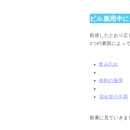
ピル服用中に
前述したとおり正
3つの要因によっ
飲み忘れ
他剤の服用
消化管の不調
順番に見ていきま