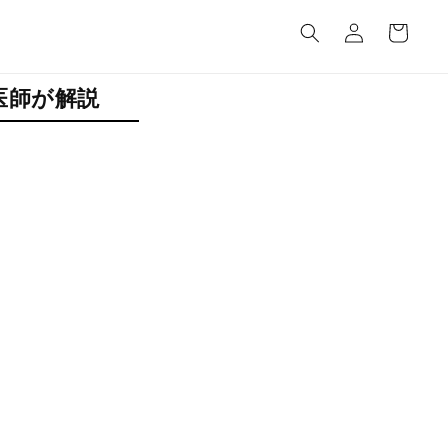
カ
グ
ー
イ
ト
ン
医師が解説