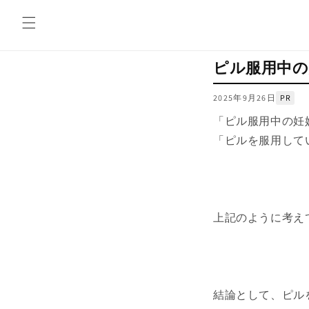
コンテ
ンツに
進む
ピル服用中の
2025年9月26日
PR
「ピル服用中の妊
「ピルを服用して
上記のように考え
結論として、ピル