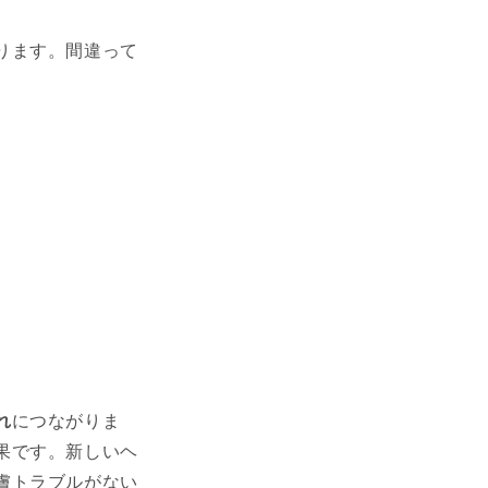
ります。間違って
れ
につながりま
果です。新しいヘ
膚トラブルがない