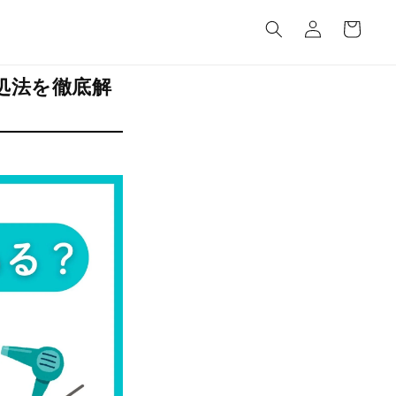
カ
グ
ー
イ
ト
ン
処法を徹底解