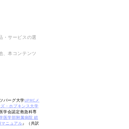
品・サービスの選
他、本コンテンツ
ツバーグ大学
UPMCメ
ンズ・ホプキンス大学
医学会認定救急科専
学医学部附属病院 総
療マニュアル
』（共訳