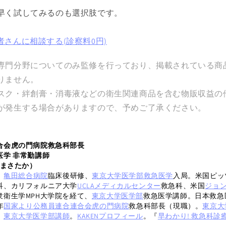
早く試してみるのも選択肢です。
さんに相談する(診察料0円)
専門分野についてのみ監修を行っており、掲載されている商
りません。
スク・絆創膏・消毒液などの衛生関連商品を含む物販収益の
が発生する場合がありますので、予めご了承ください。
合会虎の門病院救急科部長
医学 非常勤講師
 まさたか）
。
亀田総合病院
臨床後研修、
東京大学医学部救急医学
入局。米国ピッ
科、カリフォルニア大学
UCLAメディカルセンター
救急科、米国
ジョ
衆衛生学MPH大学院を経て、
東京大学医学部
救急医学講師。日本救急
年
国家より公務員連合連合会虎の門病院
救急科部長（現職）。
東京大
。
東京大学医学部講師
。
KAKENプロフィール
。『
早わかり! 救急科診