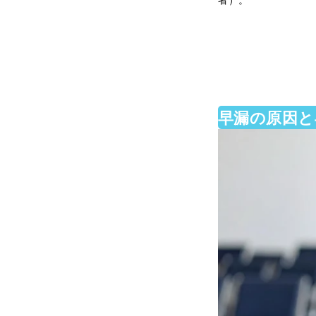
者）。
早漏の原因と