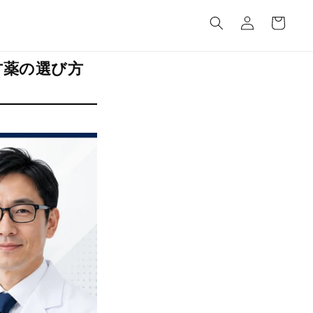
カ
グ
ー
イ
ト
ン
方薬の選び方