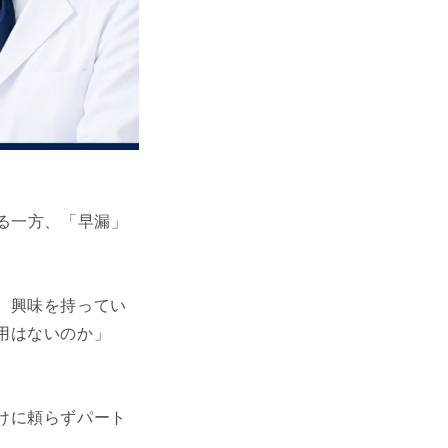
る一方、「早漏」
、興味を持ってい
用はないのか」
けに頼らずパート