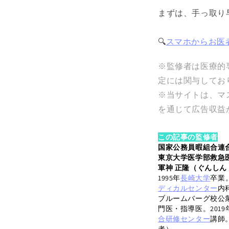
まずは、手っ取り
🔍
スマホからお医者
※監修者は医療的
定には関与してお
※当サイトは、マ
を通じて広告収益
この記事の監修者
国家公務員暇組合連
東京大学医学部救急
軍神 正隆（ぐんしん
1995年
長崎大学
卒業
ディカルセンター
内
ブルームバーグ校公
門医・指導医。2019
合研修センター
講師