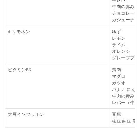
牛肉の赤み
チョコレート
カシューナッ
d-リモネン
ゆず
レモン
ライム
オレンジ
グレープフル
ビタミンB6
鶏肉
マグロ
カツオ
バナナ にん
牛肉の赤み 
レバー（牛、
大豆イソフラボン
豆腐
枝豆 納豆 湯