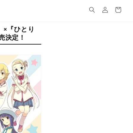
カ
グ
ー
イ
ト
ン
』×『ひとり
売決定！