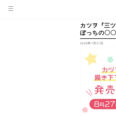
コンテ
ンツに
進む
カツヲ『三ツ
ぼっちの〇
2020年7月27日