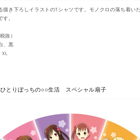
る描き下ろしイラストのTシャツです。モノクロの落ち着い
です。
（税抜）
白、黒
XL
×ひとりぼっちの○○生活 スペシャル扇子